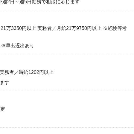
17:30 ※週2日～週5日勤務で相談に応じます
1万3350円以上 実務者／月給21万9750円以上 ※経験等考
分） ※早出遅出あり
実務者／時給1202円以上
じます
決定