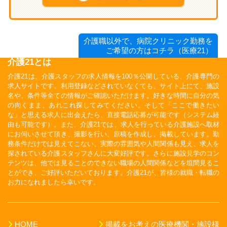
介護職以外で、病院クリニック勤務を
ご希望の方はコチラ（医療21）
介護21とは
介護21は、介護スタッフの求人情報を100％公開している、介護専門の
求人サイトです。利用登録などされていなくても、サイト上にて、施設
名や、条件等全ての情報がご確認いただけます。好きな時間に自分の気
の向くまま、あれこれ探してみてください。そして「ここで働きたい
な」と思える求人に出会えたら、直接電話応募が可能です（システム経
由も可能です）。また、介護21では、求人を行っている介護施設へ取材
にお伺いさせて頂き、撮影を行い、原稿を作成し、掲載しています。勤
務条件だけでは見えてこない、実際の雰囲気や人間関係も見え、求人を
探されている介護スタッフさんに大変好評です。さらに施設見学のコン
テンツは、他では見ることのできない職場の人間関係などを垣間見るこ
とができ、ご好評いただいております。介護21が、皆様の就職・転職の
お力になれましたら幸いです。
HOME
掲載をお考えの医療機関・施設様