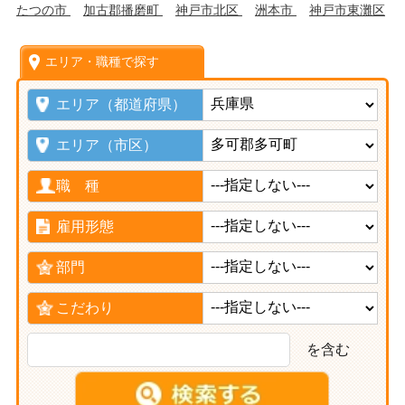
たつの市
加古郡播磨町
神戸市北区
洲本市
神戸市東灘区
エリア・職種で探す
エリア（都道府県）
エリア（市区）
職 種
雇用形態
部門
こだわり
を含む