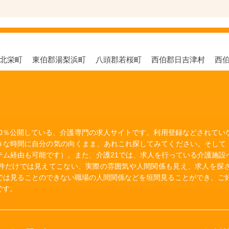
郡北栄町
東伯郡湯梨浜町
八頭郡若桜町
西伯郡日吉津村
西
00％公開している、介護専門の求人サイトです。利用登録などされて
きな時間に自分の気の向くまま、あれこれ探してみてください。そして
テム経由も可能です）。また、介護21では、求人を行っている介護施設
件だけでは見えてこない、実際の雰囲気や人間関係も見え、求人を探
では見ることのできない職場の人間関係などを垣間見ることができ、ご好
です。