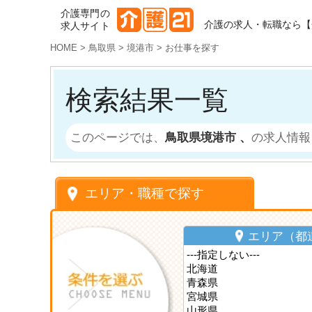
介護専門の
介護の求人・転職なら【
求人サイト
HOME
>
鳥取県
>
境港市
>
お仕事を探す
検索結果一覧
このページでは、
鳥取県境港市 、
の求人情報
エリア・職種で探す
エリア（都