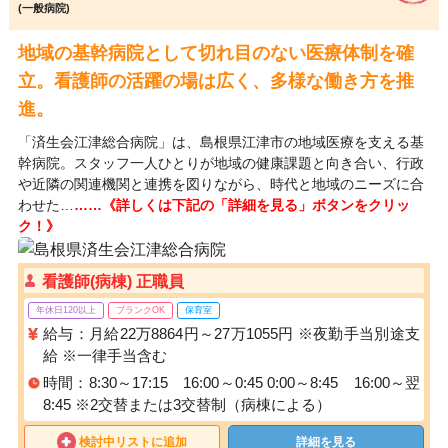
(一般病院)
地域の基幹病院として切れ目のない医療体制を確
立。看護師の活躍の場は広く、多様な働き方を推
進。
「済生会江津総合病院」は、島根県江津市の地域医療を支える基
幹病院。スタッフ一人ひとりが地域の健康課題と向き合い、行政
や近隣の関連機関と連携を図りながら、時代と地域のニーズに合
わせた…
……《詳しくは下記の「詳細を見る」ボタンをクリッ
ク！》
看護師(病棟) 正職員
年休日120以上
ブランクOK
保育室
給与：月給22万8864円～27万1055円 ※夜勤手当別途支
給 ※一律手当含む
時間：8:30～17:15 16:00～0:45 0:00～8:45 16:00～翌
8:45 ※2交替または3交替制（病棟による）
検討中リストに追加
詳細を見る