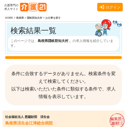
介護専門の
ログイン
求人サイト
HOME
>
島根県
>
隠岐郡知夫村
>
お仕事を探す
検索結果一覧
このページでは、
島根県隠岐郡知夫村 、
の求人情報を紹介していま
す。
条件に合致するデータがありません。検索条件を変
えて検索してください。
以下は検索いただいた条件に類似する条件で、求人
情報を表示しています。
社会福祉法人 恩賜財団 済生会
島根県済生会江津総合病院