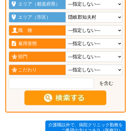
エリア（都道府県）
エリア（市区）
職 種
雇用形態
部門
こだわり
を含む
介護職以外で、病院クリニック勤務を
ご希望の方はコチラ（医療21）