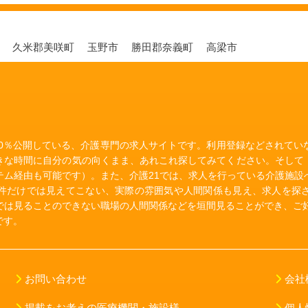
市
久米郡美咲町
玉野市
勝田郡奈義町
高梁市
00％公開している、介護専門の求人サイトです。利用登録などされて
きな時間に自分の気の向くまま、あれこれ探してみてください。そして
テム経由も可能です）。また、介護21では、求人を行っている介護施設
件だけでは見えてこない、実際の雰囲気や人間関係も見え、求人を探
では見ることのできない職場の人間関係などを垣間見ることができ、ご好
です。
お問い合わせ
会社
掲載をお考えの医療機関・施設様
個人