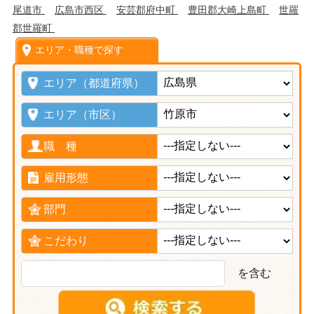
尾道市
広島市西区
安芸郡府中町
豊田郡大崎上島町
世羅
郡世羅町
エリア・職種で探す
エリア（都道府県）
エリア（市区）
職 種
雇用形態
部門
こだわり
を含む