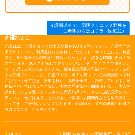
介護職以外で、病院クリニック勤務を
ご希望の方はコチラ（医療21）
介護21とは
介護21は、介護スタッフの求人情報を100％公開している、介護専門の
求人サイトです。利用登録などされていなくても、サイト上にて、施設
名や、条件等全ての情報がご確認いただけます。好きな時間に自分の気
の向くまま、あれこれ探してみてください。そして「ここで働きたい
な」と思える求人に出会えたら、直接電話応募が可能です（システム経
由も可能です）。また、介護21では、求人を行っている介護施設へ取材
にお伺いさせて頂き、撮影を行い、原稿を作成し、掲載しています。勤
務条件だけでは見えてこない、実際の雰囲気や人間関係も見え、求人を
探されている介護スタッフさんに大変好評です。さらに施設見学のコン
テンツは、他では見ることのできない職場の人間関係などを垣間見るこ
とができ、ご好評いただいております。介護21が、皆様の就職・転職の
お力になれましたら幸いです。
HOME
掲載をお考えの医療機関・施設様