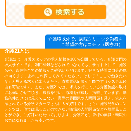
介護職以外で、病院クリニック勤務を
ご希望の方はコチラ（医療21）
介護21とは
介護21は、介護スタッフの求人情報を100％公開している、介護専門の
求人サイトです。利用登録などされていなくても、サイト上にて、施設
名や、条件等全ての情報がご確認いただけます。好きな時間に自分の気
の向くまま、あれこれ探してみてください。そして「ここで働きたい
な」と思える求人に出会えたら、直接電話応募が可能です（システム経
由も可能です）。また、介護21では、求人を行っている介護施設へ取材
にお伺いさせて頂き、撮影を行い、原稿を作成し、掲載しています。勤
務条件だけでは見えてこない、実際の雰囲気や人間関係も見え、求人を
探されている介護スタッフさんに大変好評です。さらに施設見学のコン
テンツは、他では見ることのできない職場の人間関係などを垣間見るこ
とができ、ご好評いただいております。介護21が、皆様の就職・転職の
お力になれましたら幸いです。