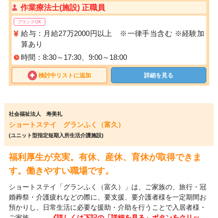
作業療法士(施設) 正職員
ブランクOK
給与：月給27万2000円以上 ※一律手当含む ※経験加
算あり
時間：8:30～17:30、9:00～18:00
検討中リストに追加
詳細を見る
社会福祉法人 寿美礼
ショートステイ グランふく（富久）
(ユニット型指定短期入所生活介護施設)
福利厚生が充実。有休、産休、育休が取得できま
す。働きやすい職場です。
ショートステイ「グランふく（富久）」は、ご家族の、旅行・冠
婚葬祭・介護疲れなどの際に、要支援、要介護者様を一定期間お
預かりし、日常生活に必要な援助・介助を行うことで入居者様・
ご家族…
……《詳しくは下記の「詳細を見る」ボタンをクリッ