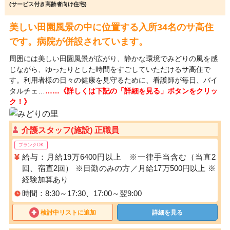
(サービス付き高齢者向け住宅)
美しい田園風景の中に位置する入所34名のサ高住
です。病院が併設されています。
周囲には美しい田園風景が広がり、静かな環境でみどりの風を感
じながら、ゆったりとした時間をすごしていただけるサ高住で
す。利用者様の日々の健康を見守るために、看護師が毎日、バイ
タルチェ…
……《詳しくは下記の「詳細を見る」ボタンをクリッ
ク！》
介護スタッフ(施設) 正職員
ブランクOK
給与：月給19万6400円以上 ※一律手当含む（当直2
回、宿直2回） ※日勤のみの方／月給17万500円以上 ※
経験加算あり
時間：8:30～17:30、17:00～翌9:00
検討中リストに追加
詳細を見る