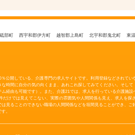
郡砥部町
西宇和郡伊方町
越智郡上島町
北宇和郡鬼北町
東
00％公開している、介護専門の求人サイトです。利用登録などされて
きな時間に自分の気の向くまま、あれこれ探してみてください。そして
テム経由も可能です）。また、介護21では、求人を行っている介護施設
件だけでは見えてこない、実際の雰囲気や人間関係も見え、求人を探
では見ることのできない職場の人間関係などを垣間見ることができ、ご好
です。