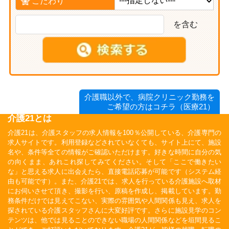
こだわり
を含む
介護職以外で、病院クリニック勤務を
ご希望の方はコチラ（医療21）
介護21とは
介護21は、介護スタッフの求人情報を100％公開している、介護専門の
求人サイトです。利用登録などされていなくても、サイト上にて、施設
名や、条件等全ての情報がご確認いただけます。好きな時間に自分の気
の向くまま、あれこれ探してみてください。そして「ここで働きたい
な」と思える求人に出会えたら、直接電話応募が可能です（システム経
由も可能です）。また、介護21では、求人を行っている介護施設へ取材
にお伺いさせて頂き、撮影を行い、原稿を作成し、掲載しています。勤
務条件だけでは見えてこない、実際の雰囲気や人間関係も見え、求人を
探されている介護スタッフさんに大変好評です。さらに施設見学のコン
テンツは、他では見ることのできない職場の人間関係などを垣間見るこ