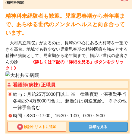
(精神科病院)
精神科未経験者も歓迎。児童思春期から老年期ま
で、あらゆる世代のメンタルヘルスと向き合って
います。
「大村共立病院」があるのは、長崎の中心にある大村湾を一望で
きる高台。地域でも数少ない児童思春期の精神医療を強みとする
精神科病院として、児童期から老年期まで、幅広い世代の患者さ
んの診…
……《詳しくは下記の「詳細を見る」ボタンをクリッ
ク！》
看護師(病棟) 正職員
給与：月給25万9000円以上 ※一律準夜勤・深夜勤手当
各4回分4万8000円含む。超過分は別途支給。 ※その他
一律手当含む
時間：8:30～17:00、16:30～1:00、0:30～9:00
検討中リストに追加
詳細を見る