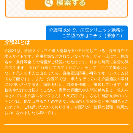
介護職以外で、病院クリニック勤務を
ご希望の方はコチラ（医療21）
介護21とは
介護21は、介護スタッフの求人情報を100％公開している、介護専門の
求人サイトです。利用登録などされていなくても、サイト上にて、施設
名や、条件等全ての情報がご確認いただけます。好きな時間に自分の気
の向くまま、あれこれ探してみてください。そして「ここで働きたい
な」と思える求人に出会えたら、直接電話応募が可能です（システム経
由も可能です）。また、介護21では、求人を行っている介護施設へ取材
にお伺いさせて頂き、撮影を行い、原稿を作成し、掲載しています。勤
務条件だけでは見えてこない、実際の雰囲気や人間関係も見え、求人を
探されている介護スタッフさんに大変好評です。さらに施設見学のコン
テンツは、他では見ることのできない職場の人間関係などを垣間見るこ
とができ、ご好評いただいております。介護21が、皆様の就職・転職の
お力になれましたら幸いです。