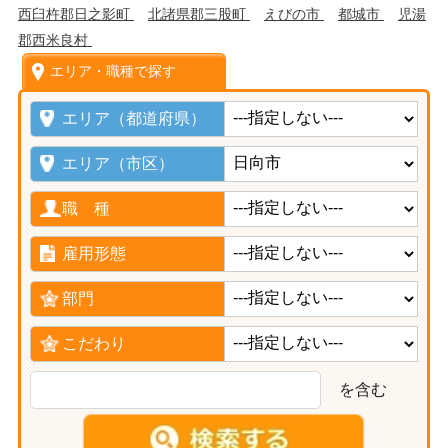
西臼杵郡日之影町
北諸県郡三股町
えびの市
都城市
児湯
郡西米良村
エリア・職種で探す
エリア（都道府県）
エリア（市区）
職 種
雇用形態
部門
こだわり
を含む