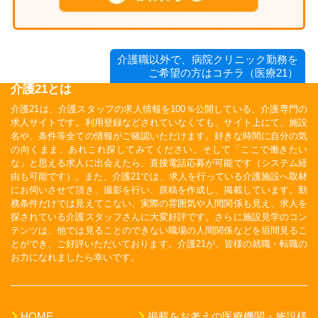
介護職以外で、病院クリニック勤務を
ご希望の方はコチラ（医療21）
介護21とは
介護21は、介護スタッフの求人情報を100％公開している、介護専門の
求人サイトです。利用登録などされていなくても、サイト上にて、施設
名や、条件等全ての情報がご確認いただけます。好きな時間に自分の気
の向くまま、あれこれ探してみてください。そして「ここで働きたい
な」と思える求人に出会えたら、直接電話応募が可能です（システム経
由も可能です）。また、介護21では、求人を行っている介護施設へ取材
にお伺いさせて頂き、撮影を行い、原稿を作成し、掲載しています。勤
務条件だけでは見えてこない、実際の雰囲気や人間関係も見え、求人を
探されている介護スタッフさんに大変好評です。さらに施設見学のコン
テンツは、他では見ることのできない職場の人間関係などを垣間見るこ
とができ、ご好評いただいております。介護21が、皆様の就職・転職の
お力になれましたら幸いです。
HOME
掲載をお考えの医療機関・施設様