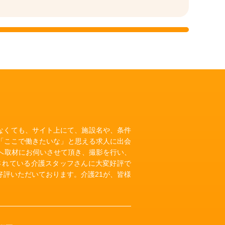
いなくても、サイト上にて、施設名や、条件
「ここで働きたいな」と思える求人に出会
へ取材にお伺いさせて頂き、撮影を行い、
されている介護スタッフさんに大変好評で
評いただいております。介護21が、皆様