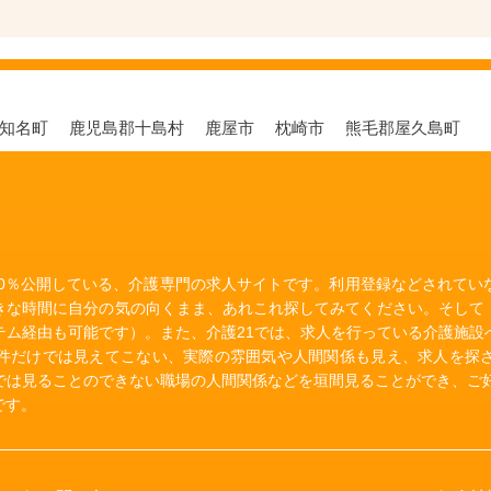
郡知名町
鹿児島郡十島村
鹿屋市
枕崎市
熊毛郡屋久島町
00％公開している、介護専門の求人サイトです。利用登録などされて
きな時間に自分の気の向くまま、あれこれ探してみてください。そして
テム経由も可能です）。また、介護21では、求人を行っている介護施設
件だけでは見えてこない、実際の雰囲気や人間関係も見え、求人を探
では見ることのできない職場の人間関係などを垣間見ることができ、ご好
です。