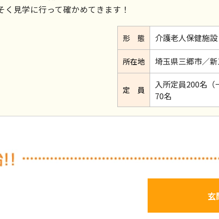
そく見学に行って確かめてきます！
介護老人保健施設
形 態
埼玉県三郷市／新
所在地
入所定員200名（
定 員
70名
玄