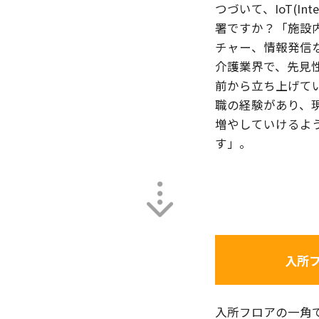
つづいて、IoT(Int
署ですか？「施設
チャー、情報発信な
介護業界で、先見
前から立ち上げて
職の経験があり、
増やしていけるよ
す」。
入所
入所フロアの一角