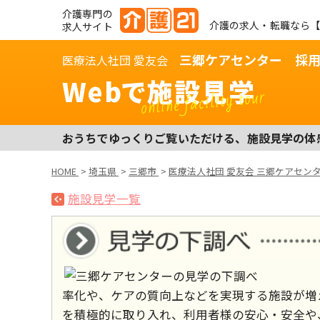
介護専門の
介護の求人・転職なら【
求人サイト
三郷ケアセンター 採
医療法人社団 愛友会
Webで施設見学
online facility tour
おうちでゆっくりご覧いただける、施設見学の体
HOME
>
埼玉県
>
三郷市
>
医療法人社団 愛友会 三郷ケアセン
施設見学一覧
率化や、ケアの質向上などを実現する施設が増
を積極的に取り入れ、利用者様の安心・安全や