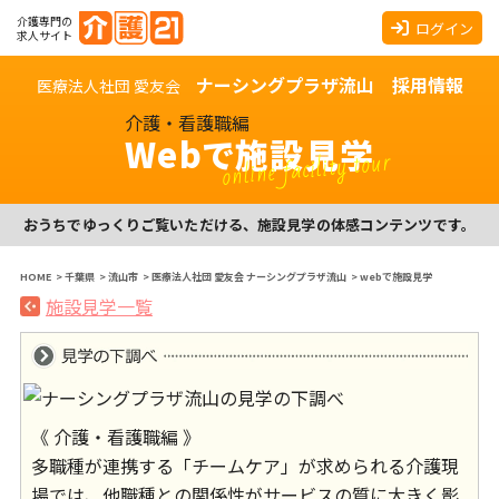
介護専門の
ログイン
求人サイト
ナーシングプラザ流山 採用情報
医療法人社団 愛友会
介護・看護職編
Webで施設見学
online facility tour
おうちでゆっくりご覧いただける、施設見学の体感コンテンツです。
HOME
>
千葉県
>
流山市
>
医療法人社団 愛友会 ナーシングプラザ流山
>
webで施設見学
施設見学一覧
《 介護・看護職編 》
多職種が連携する「チームケア」が求められる介護現
場では、他職種との関係性がサービスの質に大きく影