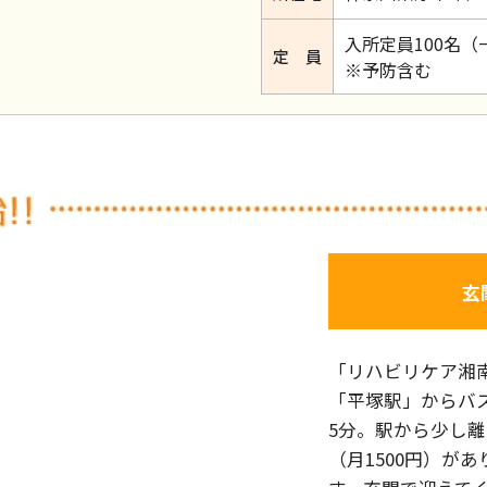
入所定員100名（
定 員
※予防含む
玄
「リハビリケア湘
「平塚駅」からバ
5分。駅から少し
（月1500円）が