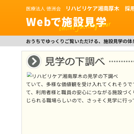
リハビリケア湘南厚木 採
医療法人 徳洲会
Webで施設見学
online facility tour
おうちでゆっくりご覧いただける、施設見学の体
ていて、多様な価値観を受け入れてくれそうで
て、利用者様と職員の安心につながる施設づく
じられる職場らしいので、さっそく見学に行っ