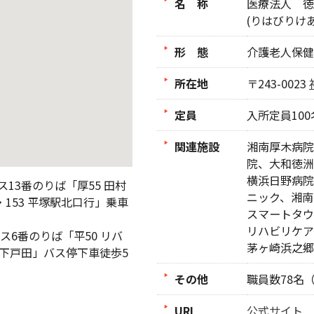
名 称
医療法人 徳
(りはびりけ
形 態
介護老人保健
所在地
〒243-0023
定員
入所定員10
関連施設
湘南厚木病院
院、大和徳洲
横浜日野病院
13番のりば「厚55 田村
ニック、湘南
・153 平塚駅北口行」乗車
スマートタウ
リハビリケア
ス6番のりば「平50 リバ
茅ヶ崎浜之郷
「下戸田」バス停下車徒歩5
その他
職員数78名
URL
公式サイト