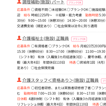
調理補助(施設) パート
ブランクOK
応募条件
○資格不問 ○未経験OK ○ブランクOK ○施設経
迎
給与
時給1225円～ ※経験・能力考慮
勤務時間
5:3
30分） 9:00～15:00（休憩30分） 14:30～20:00（休憩30分
交通費支給（規定あり） ○社会保険は法令に則り適用
介護福祉士(施設) 正職員
ブランクOK
応募条件
○有資格者 ○ブランクOK
給与
月給23万2030
15:30（休憩60分） 8:30～17:00（休憩60分） 11:00～19:
（シフト制） 有休（入職後3カ月経過後3日）、慶弔休暇
暇（最大年4日） 年間休日110日
待遇
○昇給年1回（4月）
定あり） ○社会保険完備
介護スタッフ＜資格あり＞(施設) 正職員
ブ
応募条件
○初任者研修、または実務者研修修了者 ○ブラン
む
勤務時間
7:00～15:30（休憩60分） 8:30～17:00（休憩
日休暇
4週8休制（シフト制） 有休（入職後3カ月経過後
リフレッシュ休暇（最大年4日） 年間休日110日
待遇
○昇