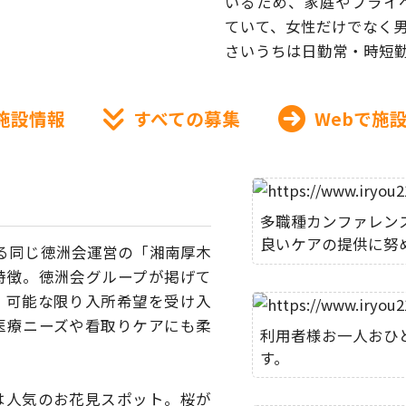
いるため、家庭やプライ
て
いて、女性だけでなく
さいうちは日勤常・時短
施設情報
すべての募集
Webで施
多職種カンファレン
良いケアの提供に努
ある同じ徳洲会運営の
「湘南厚木
特徴。
徳洲会グループが掲げて
、
可能な限り入所希望を受け入
医療ニーズや看取りケアにも柔
利用者様お一人おひ
す。
は人気のお花見スポット。
桜が