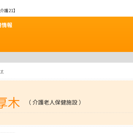
介護21】
用情報
す
厚木
（ 介護老人保健施設 ）