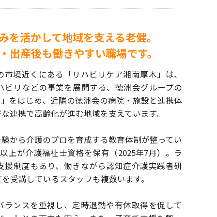
みを活かして地域を支える老健。
・出産後も働きやすい職場です。
の市境近くにある「リハビリケア湘南厚木」は、
ハビリなどの事業を展開する、徳洲会グループの
院」をはじめ、近隣の徳洲会の病院・施設と連携
体
密な連携で高齢化が進む地域を支えています。
経験から介護のプロを育成する教育体制が整って
い
以上が介護福祉士資格を保有（2025年7月）。
ラ
支援制度もあり、働きながら認知症介護実践者
研
どを受講しているスタッフも複数います。
バランスを重視し、定時退勤や有休取得を促して