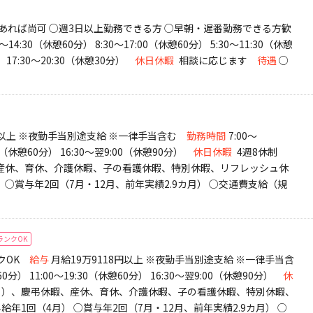
験あれば尚可 ○週3日以上勤務できる方 ○早朝・遅番勤務できる方歓
0～14:30（休憩60分） 8:30～17:00（休憩60分） 5:30～11:30（休憩
） 17:30～20:30（休憩30分）
休日休暇
相談に応じます
待遇
○
円以上 ※夜勤手当別途支給 ※一律手当含む
勤務時間
7:00～
30（休憩60分） 16:30～翌9:00（休憩90分）
休日休暇
4週8休制
、産休、育休、介護休暇、子の看護休暇、特別休暇、リフレッシュ休
 ○賞与年2回（7月・12月、前年実績2.9カ月） ○交通費支給（規
ランクOK
クOK
給与
月給19万9118円以上 ※夜勤手当別途支給 ※一律手当含
60分） 11:00～19:30（休憩60分） 16:30～翌9:00（休憩90分）
休
3日）、慶弔休暇、産休、育休、介護休暇、子の看護休暇、特別休暇、
給年1回（4月） ○賞与年2回（7月・12月、前年実績2.9カ月） ○