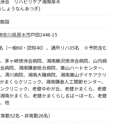
洲会 リハビリケア湘南厚木
あしょうなんあつぎ)
施設
神奈川県
厚木市
戸田2446-15
0名（一般60・認知40）、通所リハ35名 ※予防含む
、茅ヶ崎徳洲会病院、湘南藤沢徳洲会病院、山内病
会病院、湘南鎌倉総合病院、葉山ハートセンター、
、清川病院、湘南大磯病院、湘南葉山デイケアクリ
かまくらクリニック、湘南鎌倉人工関節センター、
ンクリニック、老健ゆめが丘、老健かまくら、老健
湘南かまくら、老健かまくらしるばーほーむ、老健
、他
（常勤52名・非常勤26名）