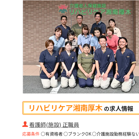
リハビリケア湘南厚木
求人情報
の
看護師(施設) 正職員
応募条件
○有資格者 ○ブランクOK ○介護施設勤務経験ない