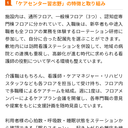
「ケアセンター習志野」の特徴と取り組み
施設内は、通所フロア、一般棟フロア（3つ）、認知症専
門棟フロアに
分かれていて、入職後は、新卒者も中途入
職者も全フロアの業務を体験する
ローテーション研修に
参加して、自分に合った配属先を選ぶことができます。
敷地内には訪問看護ステーションを併設して、地域の病
院との連携も重視し、
高齢化が進む時代に求められる看
護師の役割について学べる環境も整えています。
介護職はもちろん、看護師・ケアマネジャー・リハビリ
スタッフなども
各フロアを担当して受け持ち、フロア内
で多職種によるケアチームを結成。
週に1度は、フロアメ
ンバーによるケアプラン会議を開催し、
各専門職の意見
や提案をもとに支援計画を随時見直しています。
利用者様の心拍数・呼吸数・睡眠状態をステーションか
ら確認できる
「眠りスキャン」、起き上がりや離床を検