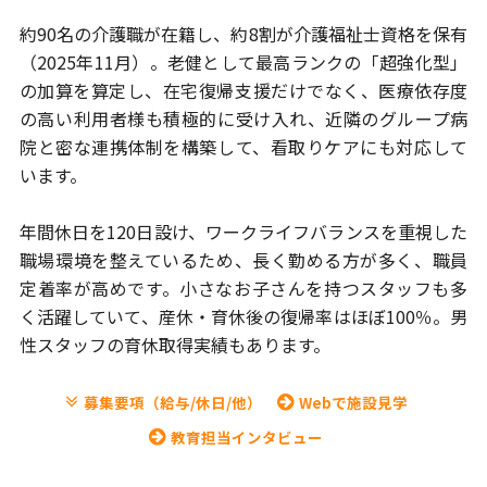
約90名の介護職が在籍し、約8割が介護福祉士資格を保有
（2025年11月）。
老健として最高ランクの「超強化型」
の加算を算定し、在宅復帰支援だけで
なく、医療依存度
の高い利用者様も積極的に受け入れ、近隣のグループ病
院
と密な連携体制を構築して、看取りケアにも対応して
います。
年間休日を120日設け、ワークライフバランスを重視した
職場環境
を整えているため、長く勤める方が多く、職員
定着率が高めです。
小さなお子さんを持つスタッフも多
く活躍していて、産休・育休後の
復帰率はほぼ100％。男
性スタッフの育休取得実績もあります。
募集要項（給与/休日/他）
Webで施設見学
教育担当インタビュー