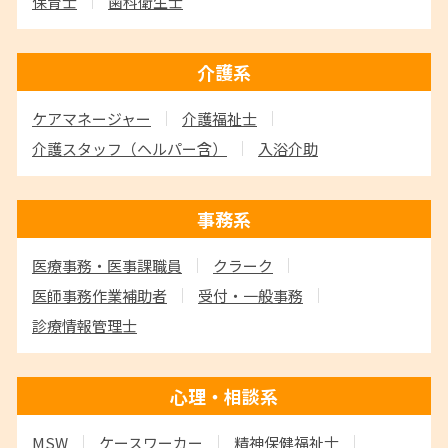
保育士
歯科衛生士
介護系
ケアマネージャー
介護福祉士
介護スタッフ
（ヘルパー含）
入浴介助
事務系
医療事務・医事課職員
クラーク
医師事務作業補助者
受付・一般事務
診療情報管理士
心理・相談系
MSW
ケースワーカー
精神保健福祉士