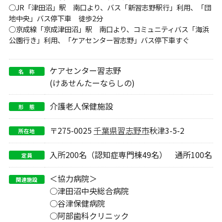
○JR「津田沼」駅 南口より、バス「新習志野駅行」利用、「団
地中央」バス停下車 徒歩2分
○京成線「京成津田沼」駅 南口より、コミュニティバス「海浜
公園行き」利用、「ケアセンター習志野」バス停下車すぐ
ケアセンター習志野
名 称
(けあせんたーならしの)
介護老人保健施設
形 態
〒275-0025
千葉県
習志野市
秋津3-5-2
所在地
入所200名（認知症専門棟49名） 通所100名
定員
＜協力病院＞
関連施設
○津田沼中央総合病院
○谷津保健病院
○阿部歯科クリニック