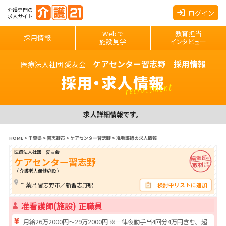
介護専門の
ログイン
求人サイト
Webで
教育担当
採用情報
施設見学
インタビュー
ケアセンター習志野 採用情報
医療法人社団 愛友会
採用・求人情報
recruitment
求人詳細情報です。
HOME
>
千葉県
>
習志野市
>
ケアセンター習志野
>
准看護師の求人情報
医療法人社団 愛友会
ケアセンター習志野
（ 介護老人保健施設 ）
千葉県 習志野市／新習志野駅
検討中リストに追加
准看護師(施設) 正職員
月給26万2000円～29万2000円 ※一律夜勤手当4回分4万円含む。超