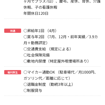
ヶ月でプラス7日）、慶弔、産休、育休、介護
休暇、子の看護休暇
年間休日120日
○昇給年1回 （4月）
待遇
○賞与年2回 （7月、12月・前年実績／3.9カ
月＋勤務評定）
○交通費支給 （規定による）
○社会保険完備
○敷地内禁煙（特定屋外喫煙場所あり）
○マイカー通勤OK （駐車場代／月1000円、
福利厚生
ガソリン代／距離に応じて）
○退職金制度 （勤続3年以上）
○制服貸与