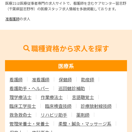
医療21は医療従事者専門の求人サイトで、看護師を含むケアセンター習志野
（千葉県習志野市）の医療スタッフ求人情報を多数掲載しております。
准看護師
の求人
職種資格から求人を探す
医療系
看護師
准看護師
保健師
助産師
看護助手・ヘルパー
巡回健診補助
理学療法士
作業療法士
言語聴覚士
臨床工学技士
臨床検査技師
診療放射線技師
救急救命士
リハビリ助手
薬剤師
管理栄養士・栄養士
柔整・鍼灸・マッサージ系