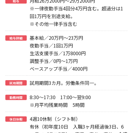
月給26万2000円～29万2000円
給与
※一律夜勤手当4回分4万円含む。超過分は1
回1万円を別途支給。
※その他一律手当含む
基本給／20万円～23万円
給与詳細
夜勤手当／1回1万円
生活支援手当／1万8000円
調整手当／0円～1万円
ベースアップ手当／4000円
試用期間3カ月。労働条件同一。
試用期間
8:30〜17:30 17:00〜翌9:00
勤務時間
※月平均残業時間 5時間
4週10休制（シフト制）
休日休暇
有休（初年度10日 入職3ヶ月経過後3日、6