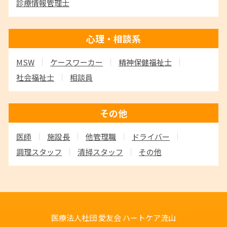
診療情報管理士
心理・相談系
MSW
ケースワーカー
精神保健福祉士
社会福祉士
相談員
その他
医師
施設長
他管理職
ドライバー
調理スタッフ
清掃スタッフ
その他
医療法人社団 愛友会
ハートケア流山