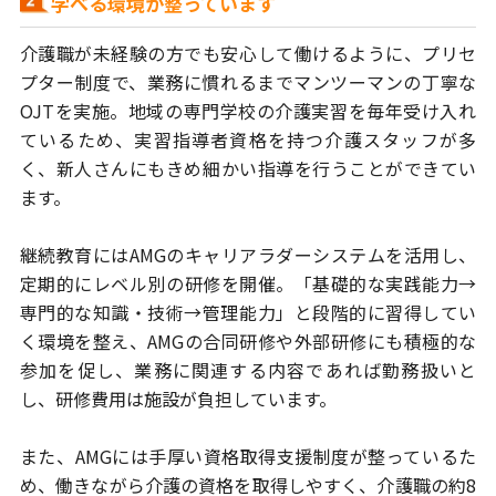
学べる環境が整っています
介護職が未経験の方でも安心して働けるように、プリセ
プター制度で、
業務に慣れるまでマンツーマンの丁寧な
OJTを実施。地域の専門学校の介護実習
を毎年受け入れ
ているため、実習指導者資格を持つ介護スタッフが多
く、
新人さんにもきめ細かい指導を行うことができてい
ます。
継続教育にはAMGのキャリアラダーシステムを活用し、
定期的にレベル別の
研修を開催。「基礎的な実践能力→
専門的な知識・技術→管理能力」と段階的に
習得してい
く環境を整え、AMGの合同研修や外部研修にも積極的な
参加を促し、
業務に関連する内容であれば勤務扱いと
し、研修費用は施設が負担しています。
また、AMGには手厚い資格取得支援制度が整っているた
め、働きながら介護の
資格を取得しやすく、介護職の約8