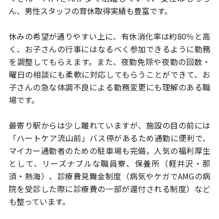
ん、男性スタッフの育休取得実績も豊富です。
休みの希望が通りやすい上に、有休消化率は約80％と高
く、
お子さんの行事にはなるべく参加できるように勤務
を調整してもらえます。
また、夜勤免除や夜勤の回数・
曜日の相談にも柔軟に対応してもらうことが
できて、お
子さんの急な体調不良による勤務変更にも理解のある職
場です。
最寄り駅からは少し離れていますが、施設の目の前には
「ハートケア流山前」
バス停があるため通勤に便利で、
マイカー通勤者のための駐車場も完備。
人気の福利厚生
として、リーズナブルな職員寮、保養所（軽井沢・那
須・
熱海）、診療費見舞金制度（病気やケガでAMGの病
院を受診した際に
診療費の一部が還付される制度）など
も整っています。