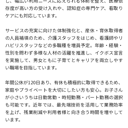
し、幅広い利用ニーズに応えられる体制を整え、医療依
存度が
高い方の受け入れや、認知症の専門ケア、看取り
ケアにも対応しています。
サービスの充実に向けた体制強化と、産休・育休取得者
の人員補填のため、
介護スタッフをはじめ、看護師やリ
ハビリスタッフなどの多職種を増員予定。
年齢・経験・
性別を問わず多様な人材の活躍を推進し、イクボス宣言
を実施
して、男女ともに子育てとキャリアを両立しやす
い職場を目指しています。
年間公休が120日あり、有休も積極的に取得できるため、
家庭やプライベート
を大切にしたい方も安心。お子さん
が小さいうちは日勤常勤・時短勤務・
パート勤務の選択
も可能です。近年では、最先端技術を活用して
業務効率
を上げ、残業削減や利用者様と向き合う時間を増やして
います。