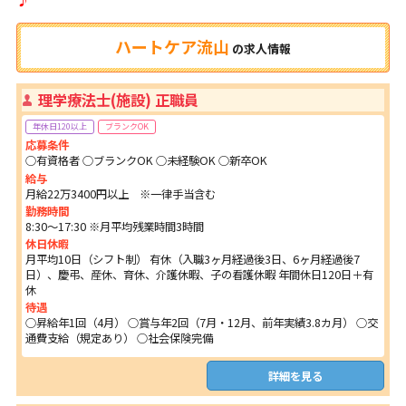
ハートケア流山
の
求人情報
理学療法士(施設) 正職員
年休日120以上
ブランクOK
応募条件
○有資格者 ○ブランクOK ○未経験OK ○新卒OK
給与
月給22万3400円以上 ※一律手当含む
勤務時間
8:30～17:30 ※月平均残業時間3時間
休日休暇
月平均10日（シフト制） 有休（入職3ヶ月経過後3日、6ヶ月経過後7
日）、慶弔、産休、育休、介護休暇、子の看護休暇 年間休日120日＋有
休
待遇
○昇給年1回（4月） ○賞与年2回（7月・12月、前年実績3.8カ月） ○交
通費支給（規定あり） ○社会保険完備
詳細を見る