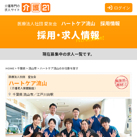
介護専門の
ログイン
求人サイト
ハートケア流山 採用情報
医療法人社団 愛友会
採用・求人情報
recruitment
現在募集中の求人一覧です。
HOME
>
千葉県
>
流山市
>
ハートケア流山のお仕事を探す
医療法人社団 愛友会
ハートケア流山
（ 介護老人保健施設 ）
千葉県 流山市／江戸川台駅