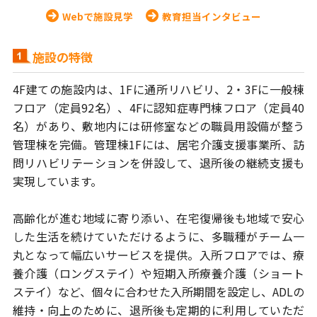
Webで施設見学
教育担当インタビュー
施設の特徴
4F建ての施設内は、1Fに通所リハビリ、2・3Fに一般棟
フロア（定員92名）、
4Fに認知症専門棟フロア（定員40
名）があり、敷地内には研修室などの
職員用設備が整う
管理棟を完備。管理棟1Fには、居宅介護支援事業所、
訪
問リハビリテーションを併設して、退所後の継続支援も
実現しています。
高齢化が進む地域に寄り添い、在宅復帰後も地域で安心
した生活を続けて
いただけるように、多職種がチーム一
丸となって幅広いサービスを提供。
入所フロアでは、療
養介護（ロングステイ）や短期入所療養介護（ショート
ステイ）など、個々に合わせた入所期間を設定し、ADLの
維持・向上のために、
退所後も定期的に利用していただ