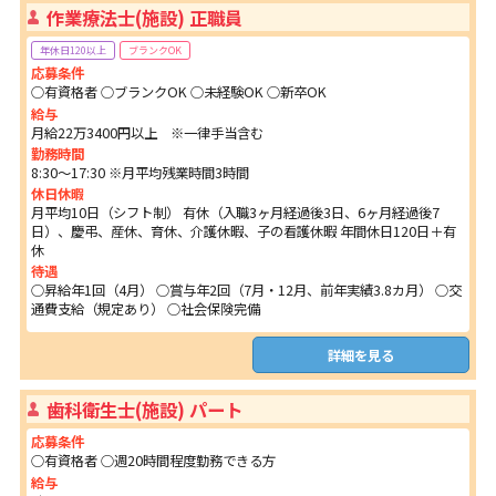
作業療法士(施設) 正職員
年休日120以上
ブランクOK
応募条件
○有資格者 ○ブランクOK ○未経験OK ○新卒OK
給与
月給22万3400円以上 ※一律手当含む
勤務時間
8:30～17:30 ※月平均残業時間3時間
休日休暇
月平均10日（シフト制） 有休（入職3ヶ月経過後3日、6ヶ月経過後7
日）、慶弔、産休、育休、介護休暇、子の看護休暇 年間休日120日＋有
休
待遇
○昇給年1回（4月） ○賞与年2回（7月・12月、前年実績3.8カ月） ○交
通費支給（規定あり） ○社会保険完備
詳細を見る
歯科衛生士(施設) パート
応募条件
○有資格者 ○週20時間程度勤務できる方
給与