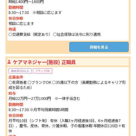
時給1400円～1600円
勤務時間
8:30～17:30 ※相談に応じます
休日休暇
相談に応じます
待遇
○交通費支給（規定あり） ○社会保険は法令に則り適用
詳細を見る
ケアマネジャー(施設) 正職員
年休日120以上
ブランクOK
応募条件
○有資格者 ○ブランクOK ○35歳以下の方（長期勤務によるキャリア形
成を図るため）
給与
月給22万円～27万1000円 ※一律手当含む
勤務時間
8:30～17:30 ※月平均残業時間5時間
休日休暇
月平均10日（シフト制） 有休（入職3ヶ月経過後3日、6ヶ月経過後7
日）、慶弔、産休、育休、介護休暇、子の看護休暇 年間休日120日＋有
休