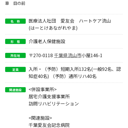
車 目の前
医療法人社団 愛友会 ハートケア流山
名 称
(はーとけあながれやま)
介護老人保健施設
形 態
〒270-0118
千葉県
流山市
小屋146-1
所在地
入所・（予防）短期入所132名(一般92名、認
定員
知症40名) （予防）通所リハ40名
<併設事業所>
関連施設
居宅介護支援事業所
訪問リハビリテーション
<関連施設>
千葉愛友会記念病院