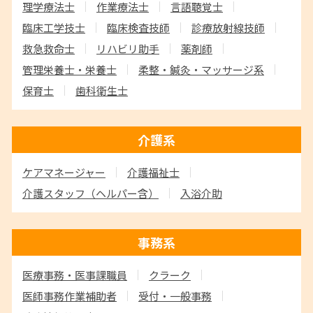
理学療法士
作業療法士
言語聴覚士
臨床工学技士
臨床検査技師
診療放射線技師
救急救命士
リハビリ助手
薬剤師
管理栄養士・栄養士
柔整・鍼灸・マッサージ系
保育士
歯科衛生士
介護系
ケアマネージャー
介護福祉士
介護スタッフ
（ヘルパー含）
入浴介助
事務系
医療事務・医事課職員
クラーク
医師事務作業補助者
受付・一般事務