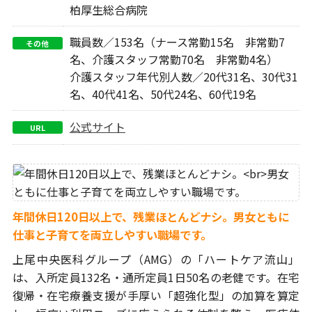
柏厚生総合病院
職員数／153名（ナース常勤15名 非常勤7
その他
名、介護スタッフ常勤70名 非常勤4名）
介護スタッフ年代別人数／20代31名、30代31
名、40代41名、50代24名、60代19名
公式サイト
URL
年間休日120日以上で、残業ほとんどナシ。
男女ともに
仕事と子育てを両立しやすい職場です。
上尾中央医科グループ（AMG）の「ハートケア流山」
は、入所定員132名・
通所定員1日50名の老健です。在宅
復帰・在宅療養支援が手厚い「超強化型」
の加算を算定