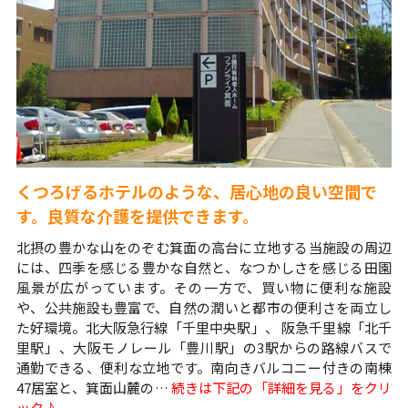
くつろげるホテルのような、居心地の良い空間で
す。良質な介護を提供できます。
北摂の豊かな山をのぞむ箕面の高台に立地する当施設の周辺
には、四季を感じる豊かな自然と、なつかしさを感じる田園
風景が広がっています。その一方で、買い物に便利な施設
や、公共施設も豊富で、自然の潤いと都市の便利さを両立し
た好環境。北大阪急行線「千里中央駅」、 阪急千里線「北千
里駅」、大阪モノレール「豊川駅」の3駅からの路線バスで
通勤できる、便利な立地です。南向きバルコニー付きの南棟
47居室と、箕面山麓の…
続きは下記の「詳細を見る」をクリ
ック♪