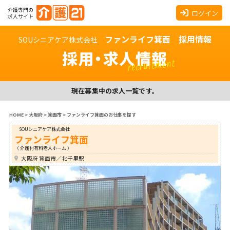
介護専門の
ログイン
求人サイト
ファンライフ箕面 採用情報
SOUシニアケア株式会社
採用・求人情報
recruitment
現在募集中の求人一覧です。
HOME
>
大阪府
>
箕面市
>
ファンライフ箕面のお仕事を探す
SOUシニアケア株式会社
ファンライフ箕面
（ 介護付有料老人ホーム ）
大阪府 箕面市／北千里駅