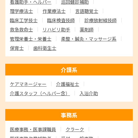
看護助手・ヘルパー
巡回健診補助
理学療法士
作業療法士
言語聴覚士
臨床工学技士
臨床検査技師
診療放射線技師
救急救命士
リハビリ助手
薬剤師
管理栄養士・栄養士
柔整・鍼灸・マッサージ系
保育士
歯科衛生士
介護系
ケアマネージャー
介護福祉士
介護スタッフ
（ヘルパー含）
入浴介助
事務系
医療事務・医事課職員
クラーク