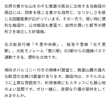
北摂の豊かな山をのぞむ箕面の高台に立地する当施設の
周辺には、
四季を感じる豊かな自然と、なつかしさを感
じる田園風景が広がって
います。その一方で、買い物に便
利な施設や、公共施設も豊富で、
自然の潤いと都市の便
利さを両立した好環境。
北大阪急行線「千里中央駅」、 阪急千里線「北千里
駅」、
大阪モノレール「豊川駅」の3駅からの路線バスで
通勤できる、
便利な立地です。
南向きバルコニー付きの南棟47居室と、箕面山麓の雄大
な眺望の
北棟15居室があります。施設内は、ホテルのよ
うに上質な雰囲気で、
利用者様にもスタッフにも居心地
のよい空間です。
ぜひ一緒に、良質な介護の提供をして
みませんか。