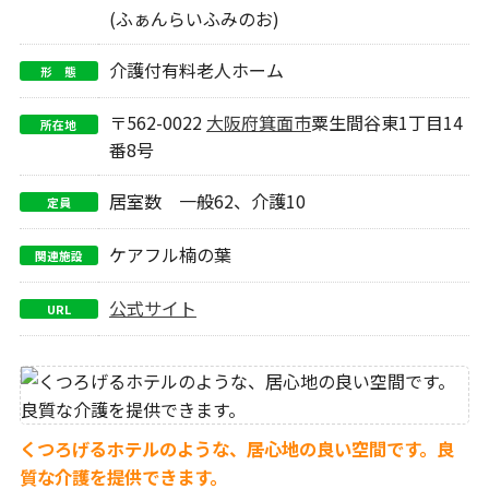
(ふぁんらいふみのお)
介護付有料老人ホーム
形 態
〒562-0022
大阪府
箕面市
粟生間谷東1丁目14
所在地
番8号
居室数 一般62、介護10
定員
ケアフル楠の葉
関連施設
公式サイト
URL
くつろげるホテルのような、居心地の良い空間です。良
質な介護を提供できます。