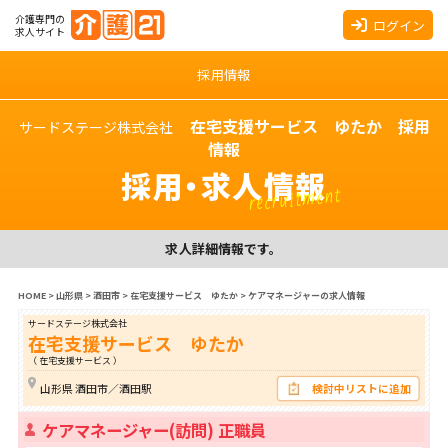
介護専門の
ログイン
求人サイト
採用情報
在宅支援サービス ゆたか 採用
サードステージ株式会社
情報
採用・求人情報
recruitment
求人詳細情報です。
HOME
>
山形県
>
酒田市
>
在宅支援サービス ゆたか
>
ケアマネージャーの求人情報
サードステージ株式会社
在宅支援サービス ゆたか
（ 在宅支援サービス ）
山形県 酒田市／酒田駅
検討中リストに追加
ケアマネージャー(訪問) 正職員