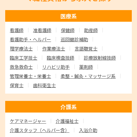
医療系
看護師
准看護師
保健師
助産師
看護助手・ヘルパー
巡回健診補助
理学療法士
作業療法士
言語聴覚士
臨床工学技士
臨床検査技師
診療放射線技師
救急救命士
リハビリ助手
薬剤師
管理栄養士・栄養士
柔整・鍼灸・マッサージ系
保育士
歯科衛生士
介護系
ケアマネージャー
介護福祉士
介護スタッフ
（ヘルパー含）
入浴介助