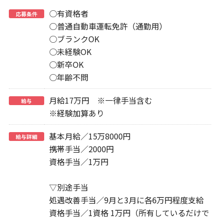
○有資格者
応募条件
○普通自動車運転免許（通勤用）
○ブランクOK
○未経験OK
○新卒OK
○年齢不問
月給17万円 ※一律手当含む
給与
※経験加算あり
基本月給／15万8000円
給与詳細
携帯手当／2000円
資格手当／1万円
▽別途手当
処遇改善手当／9月と3月に各6万円程度支給
資格手当／1資格 1万円（所有しているだけで