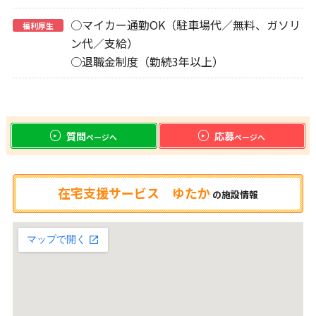
○マイカー通勤OK（駐車場代／無料、ガソリ
福利厚生
ン代／支給）
○退職金制度（勤続3年以上）
質問
応募
ページへ
ページへ
在宅支援サービス ゆたか
の
施設情報