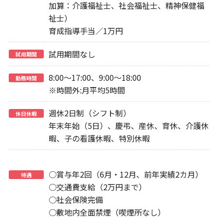
加算：介護福祉士、社会福祉士、精神保健福
祉士）
育成指導手当／1万円
試用期間なし
試用期間
8:00～17:00、9:00～18:00
勤務時間
※時間外:月平均5時間
週休2日制（シフト制）
休日休暇
年末年始（5日）、慶弔、産休、育休、介護休
暇、子の看護休暇、特別休暇
○賞与年2回（6月・12月、前年実績2カ月）
待遇
○交通費支給（2万円まで）
○社会保険完備
○敷地内全面禁煙（喫煙所なし）