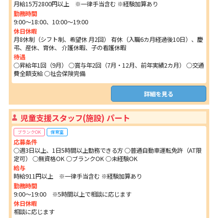
月給15万2800円以上 ※一律手当含む ※経験加算あり
勤務時間
9:00～18:00、10:00～19:00
休日休暇
月8休制（シフト制、希望休 月2回） 有休（入職6カ月経過後10日）、慶
弔、産休、育休、 介護休暇、子の看護休暇
待遇
○昇給年1回（9月） ○賞与年2回（7月・12月、前年実績2カ月） ○交通
費全額支給 ○社会保険完備
詳細を見る
児童支援スタッフ(施設) パート
ブランクOK
保育室
応募条件
○週3日以上、1日5時間以上勤務できる方 ○普通自動車運転免許（AT限
定可） ○無資格OK ○ブランクOK ○未経験OK
給与
時給911円以上 ※一律手当含む ※経験加算あり
勤務時間
9:00～19:00 ※5時間以上で相談に応じます
休日休暇
相談に応じます