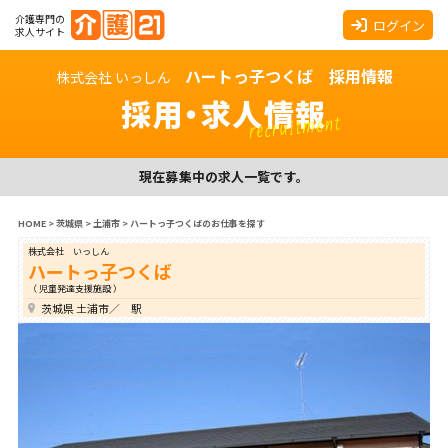
介護専門の
ログイン
求人サイト
ハートっ子つくば 採用情報
株式会社 いっしん
採用・求人情報
recruitment
現在募集中の求人一覧です。
HOME
>
茨城県
>
土浦市
>
ハートっ子つくばのお仕事を探す
株式会社 いっしん
ハートっ子つくば
（ 児童発達支援施設 ）
茨城県 土浦市／ 駅