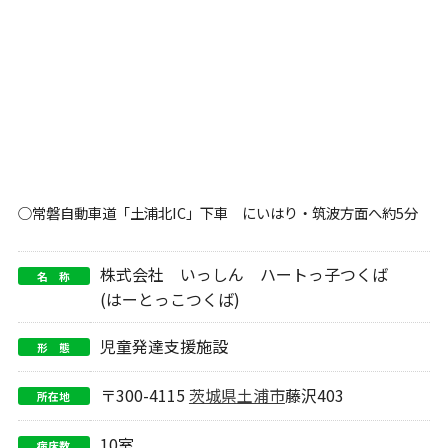
○常磐自動車道「土浦北IC」下車 にいはり・筑波方面へ約5分
株式会社 いっしん ハートっ子つくば
名 称
(はーとっこつくば)
児童発達支援施設
形 態
〒300-4115
茨城県
土浦市
藤沢403
所在地
10室
病床数