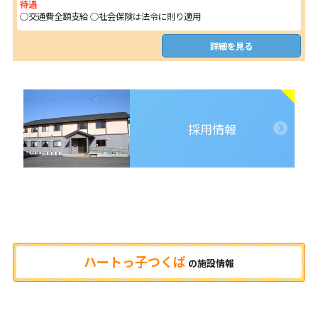
待遇
○交通費全額支給 ○社会保険は法令に則り適用
詳細を見る
採用情報
ハートっ子つくば
の
施設情報