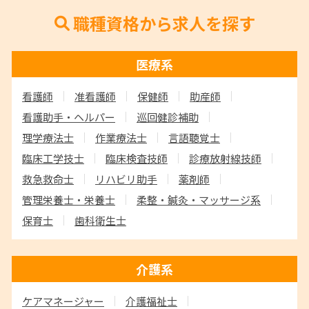
職種資格から求人を探す
医療系
看護師
准看護師
保健師
助産師
看護助手・ヘルパー
巡回健診補助
理学療法士
作業療法士
言語聴覚士
臨床工学技士
臨床検査技師
診療放射線技師
救急救命士
リハビリ助手
薬剤師
管理栄養士・栄養士
柔整・鍼灸・マッサージ系
保育士
歯科衛生士
介護系
ケアマネージャー
介護福祉士