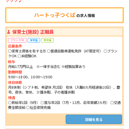
ハートっ子つくば
の
求人情報
保育士(施設) 正職員
ブランクOK
保育室
寮完備
応募条件
○保育士資格を有する方 ○普通自動車運転免許（AT限定可） ○ブラン
クOK ○未経験OK
給与
月給17万円以上 ※一律手当含む ※経験加算あり
勤務時間
9:00～18:00、10:00～19:00
休日休暇
月8休制（シフト制、希望休 月2回） 有休（入職6カ月経過後10日）、慶
弔、産休、育休、 介護休暇、子の看護休暇
待遇
○昇給年1回（9月） ○賞与年2回（7月・12月、前年実績2カ月） ○交通
費全額支給 ○社会保険完備
詳細を見る