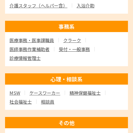
介護スタッフ
（ヘルパー含）
入浴介助
事務系
医療事務・医事課職員
クラーク
医師事務作業補助者
受付・一般事務
診療情報管理士
心理・相談系
MSW
ケースワーカー
精神保健福祉士
社会福祉士
相談員
その他