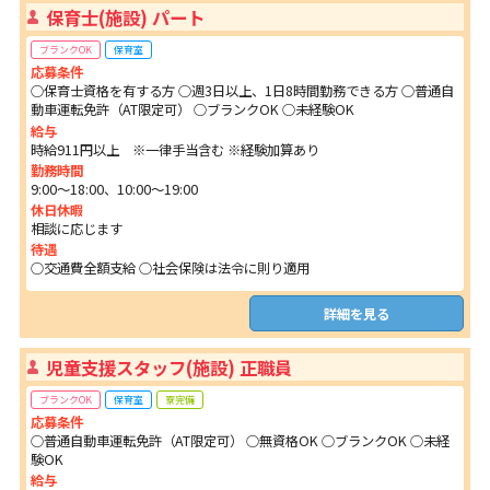
保育士(施設) パート
ブランクOK
保育室
応募条件
○保育士資格を有する方 ○週3日以上、1日8時間勤務できる方 ○普通自
動車運転免許（AT限定可） ○ブランクOK ○未経験OK
給与
時給911円以上 ※一律手当含む ※経験加算あり
勤務時間
9:00～18:00、10:00～19:00
休日休暇
相談に応じます
待遇
○交通費全額支給 ○社会保険は法令に則り適用
詳細を見る
児童支援スタッフ(施設) 正職員
ブランクOK
保育室
寮完備
応募条件
○普通自動車運転免許（AT限定可） ○無資格OK ○ブランクOK ○未経
験OK
給与