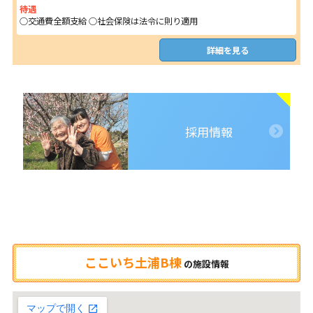
待遇
○交通費全額支給 ○社会保険は法令に則り適用
詳細を見る
採用情報
ここいち土浦B棟
の
施設情報