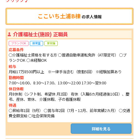
ここいち土浦B棟
の
求人情報
介護福祉士(施設) 正職員
ブランクOK
保育室
寮完備
応募条件
○介護福祉士資格を有する方 ○普通自動車運転免許（AT限定可） ○ブ
ランクOK ○未経験OK
給与
月給17万8500円以上 ※一律手当含む（夜勤5回） ※経験加算あり
勤務時間
7:00～16:00、8:30～17:30、13:00～22:00 17:30～翌9:00
休日休暇
月8休制（シフト制、希望休 月2回） 有休（入職6カ月経過後10日）、慶
弔、産休、育休、 介護休暇、子の看護休暇
待遇
○昇給年1回（9月） ○賞与年2回（7月・12月、前年実績2カ月） ○交通
費全額支給 ○社会保険完備
詳細を見る