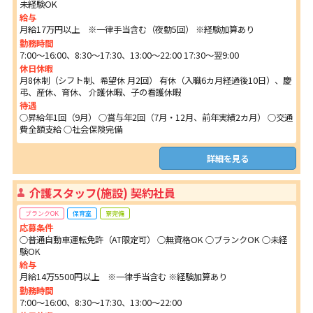
未経験OK
給与
月給17万円以上 ※一律手当含む（夜勤5回） ※経験加算あり
勤務時間
7:00～16:00、8:30～17:30、13:00～22:00 17:30～翌9:00
休日休暇
月8休制（シフト制、希望休 月2回） 有休（入職6カ月経過後10日）、慶
弔、産休、育休、 介護休暇、子の看護休暇
待遇
○昇給年1回（9月） ○賞与年2回（7月・12月、前年実績2カ月） ○交通
費全額支給 ○社会保険完備
詳細を見る
介護スタッフ(施設) 契約社員
ブランクOK
保育室
寮完備
応募条件
○普通自動車運転免許（AT限定可） ○無資格OK ○ブランクOK ○未経
験OK
給与
月給14万5500円以上 ※一律手当含む ※経験加算あり
勤務時間
7:00～16:00、8:30～17:30、13:00～22:00