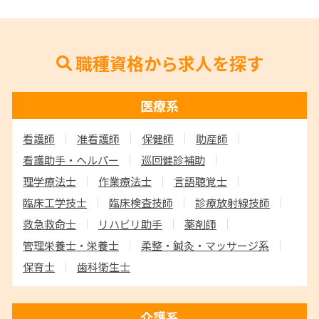
職種資格から求人を探す
医療系
看護師
准看護師
保健師
助産師
看護助手・ヘルパー
巡回健診補助
理学療法士
作業療法士
言語聴覚士
臨床工学技士
臨床検査技師
診療放射線技師
救急救命士
リハビリ助手
薬剤師
管理栄養士・栄養士
柔整・鍼灸・マッサージ系
保育士
歯科衛生士
介護系