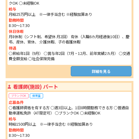
クOK ○未経験OK
給与
月給25万円以上 ※一律手当含む ※経験加算あり
勤務時間
8:30～17:30
休日休暇
月8休制（シフト制、希望休 月2回） 有休（入職6カ月経過後10日）、慶
弔、産休、育休、 介護休暇、子の看護休暇
待遇
○昇給年1回（9月） ○賞与年2回（7月・12月、前年実績2カ月） ○交通
費全額支給 ○社会保険完備
詳細を見る
看護師(施設) パート
ブランクOK
保育室
応募条件
○看護師資格を有する方 ○週3日以上、1日8時間勤務できる方 ○普通自
動車運転免許（AT限定可） ○ブランクOK ○未経験OK
給与
時給1500円以上 ※一律手当含む ※経験加算あり
勤務時間
8:30～17:30