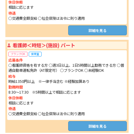
休日休暇
相談に応じます
待遇
○交通費全額支給 ○社会保険は法令に則り適用
詳細を見る
看護師＜時短＞(施設) パート
ブランクOK
保育室
応募条件
○看護師資格を有する方 ○週3日以上、1日5時間以上勤務できる方 ○普
通自動車運転免許（AT限定可） ○ブランクOK ○未経験OK
給与
時給1350円以上 ※一律手当含む ※経験加算あり
勤務時間
8:30～17:30 ※5時間以上で相談に応じます
休日休暇
相談に応じます
待遇
○交通費全額支給 ○社会保険は法令に則り適用
詳細を見る