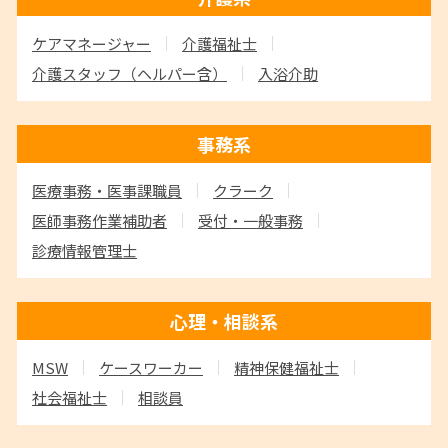
ケアマネージャー
介護福祉士
介護スタッフ
（ヘルパー含）
入浴介助
事務系
医療事務・医事課職員
クラーク
医師事務作業補助者
受付・一般事務
診療情報管理士
心理・相談系
MSW
ケースワーカー
精神保健福祉士
社会福祉士
相談員