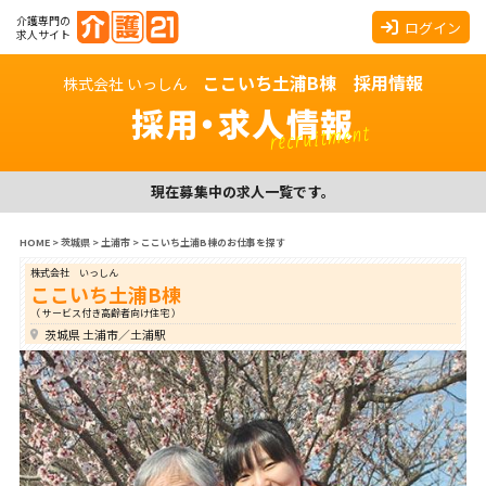
介護専門の
ログイン
求人サイト
ここいち土浦B棟 採用情報
株式会社 いっしん
採用・求人情報
recruitment
現在募集中の求人一覧です。
HOME
>
茨城県
>
土浦市
>
ここいち土浦B棟のお仕事を探す
株式会社 いっしん
ここいち土浦B棟
（ サービス付き高齢者向け住宅 ）
茨城県 土浦市／土浦駅