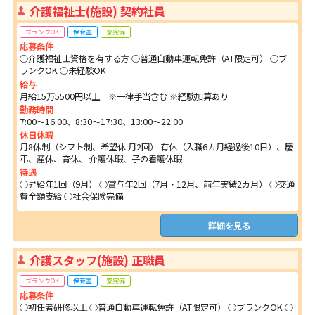
介護福祉士(施設) 契約社員
ブランクOK
保育室
寮完備
応募条件
○介護福祉士資格を有する方 ○普通自動車運転免許（AT限定可） ○ブ
ランクOK ○未経験OK
給与
月給15万5500円以上 ※一律手当含む ※経験加算あり
勤務時間
7:00～16:00、8:30～17:30、13:00～22:00
休日休暇
月8休制（シフト制、希望休 月2回） 有休（入職6カ月経過後10日）、慶
弔、産休、育休、 介護休暇、子の看護休暇
待遇
○昇給年1回（9月） ○賞与年2回（7月・12月、前年実績2カ月） ○交通
費全額支給 ○社会保険完備
詳細を見る
介護スタッフ(施設) 正職員
ブランクOK
保育室
寮完備
応募条件
○初任者研修以上 ○普通自動車運転免許（AT限定可） ○ブランクOK ○