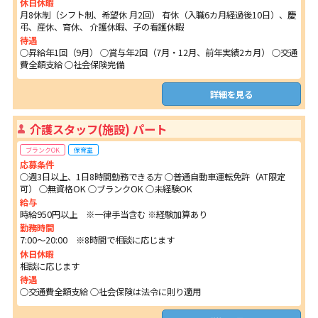
休日休暇
月8休制（シフト制、希望休 月2回） 有休（入職6カ月経過後10日）、慶
弔、産休、育休、 介護休暇、子の看護休暇
待遇
○昇給年1回（9月） ○賞与年2回（7月・12月、前年実績2カ月） ○交通
費全額支給 ○社会保険完備
詳細を見る
介護スタッフ(施設) パート
ブランクOK
保育室
応募条件
○週3日以上、1日8時間勤務できる方 ○普通自動車運転免許（AT限定
可） ○無資格OK ○ブランクOK ○未経験OK
給与
時給950円以上 ※一律手当含む ※経験加算あり
勤務時間
7:00～20:00 ※8時間で相談に応じます
休日休暇
相談に応じます
待遇
○交通費全額支給 ○社会保険は法令に則り適用