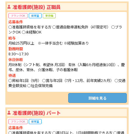
准看護師(施設) 正職員
ブランクOK
保育室
寮完備
応募条件
○准看護師資格を有する方 ○普通自動車運転免許（AT限定可） ○ブラ
ンクOK ○未経験OK
給与
月給25万円以上 ※一律手当含む ※経験加算あり
勤務時間
8:30～17:30
休日休暇
月8休制（シフト制、希望休 月2回） 有休（入職6カ月経過後10日）、慶
弔、産休、育休、 介護休暇、子の看護休暇
待遇
○昇給年1回（9月） ○賞与年2回（7月・12月、前年実績2カ月） ○交通
費全額支給 ○社会保険完備
詳細を見る
准看護師(施設) パート
ブランクOK
保育室
応募条件
○准看護師資格を有する方 ○週3日以上、1日8時間勤務できる方 ○普通