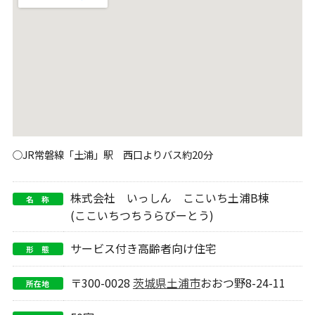
○JR常磐線「土浦」駅 西口よりバス約20分
株式会社 いっしん ここいち土浦B棟
名 称
(ここいちつちうらびーとう)
サービス付き高齢者向け住宅
形 態
〒300-0028
茨城県
土浦市
おおつ野8-24-11
所在地