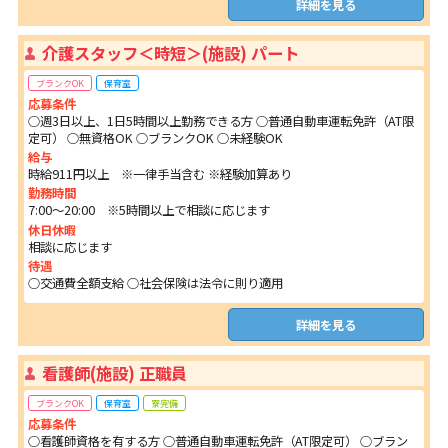
詳細を見る
介護スタッフ＜時短＞(施設) パート
ブランクOK
保育室
応募条件
○週3日以上、1日5時間以上勤務できる方 ○普通自動車運転免許（AT限
定可） ○無資格OK ○ブランクOK ○未経験OK
給与
時給911円以上 ※一律手当含む ※経験加算あり
勤務時間
7:00～20:00 ※5時間以上で相談に応じます
休日休暇
相談に応じます
待遇
○交通費全額支給 ○社会保険は法令に則り適用
詳細を見る
看護師(施設) 正職員
ブランクOK
保育室
寮完備
応募条件
○看護師資格を有する方 ○普通自動車運転免許（AT限定可） ○ブラン