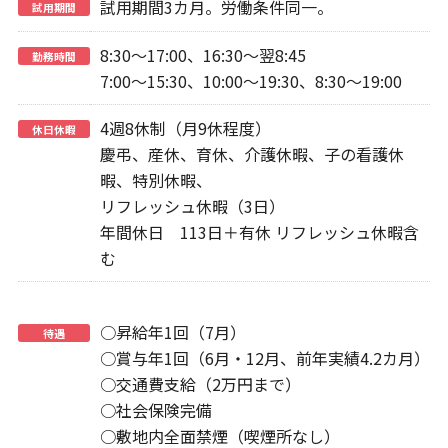
試用期間3カ月。労働条件同一。
試用期間
8:30～17:00、16:30～翌8:45
勤務時間
7:00～15:30、10:00～19:30、8:30～19:00
4週8休制（月9休程度）
休日休暇
慶弔、産休、育休、介護休暇、子の看護休
暇、特別休暇、
リフレッシュ休暇（3日）
年間休日 113日＋有休 リフレッシュ休暇含
む
○昇給年1回（7月）
待遇
○賞与年1回（6月・12月、前年実績4.2カ月）
○交通費支給（2万円まで）
○社会保険完備
○敷地内全面禁煙（喫煙所なし）