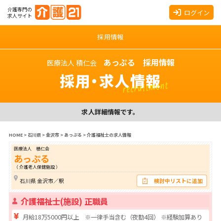
介護専門の
ログイン
求人サイト
採用情報
あっぷる 採用情報
医療法人 積仁会
採用・求人情報
recruitment
求人詳細情報です。
HOME
>
石川県
>
金沢市
>
あっぷる
>
介護福祉士の求人情報
医療法人 積仁会
あっぷる
（ 介護老人保健施設 ）
石川県 金沢市／駅
検討中リストに追加
介護福祉士(施設) 正職員
月給18万5000円以上 ※一律手当含む（夜勤4回） ※経験加算あり