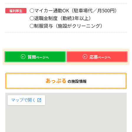
○マイカー通勤OK（駐車場代／月500円）
福利厚生
○退職金制度（勤続3年以上）
○制服貸与（施設がクリーニング）
質問
応募
ページへ
ページへ
あっぷる
の
施設情報