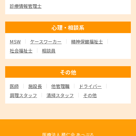
診療情報管理士
心理・相談系
MSW
ケースワーカー
精神保健福祉士
社会福祉士
相談員
その他
医師
施設長
他管理職
ドライバー
調理スタッフ
清掃スタッフ
その他
医療法人 積仁会
あっぷる