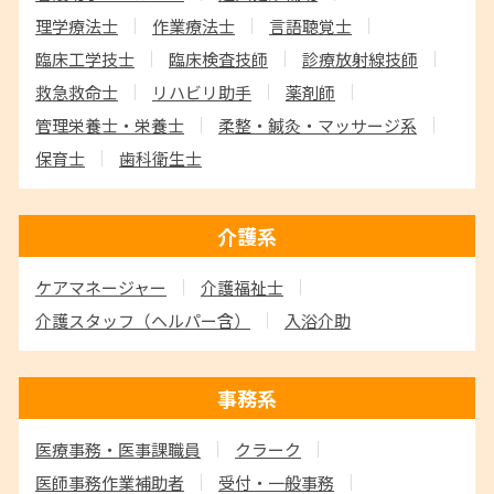
理学療法士
作業療法士
言語聴覚士
臨床工学技士
臨床検査技師
診療放射線技師
救急救命士
リハビリ助手
薬剤師
管理栄養士・栄養士
柔整・鍼灸・マッサージ系
保育士
歯科衛生士
介護系
ケアマネージャー
介護福祉士
介護スタッフ
（ヘルパー含）
入浴介助
事務系
医療事務・医事課職員
クラーク
医師事務作業補助者
受付・一般事務