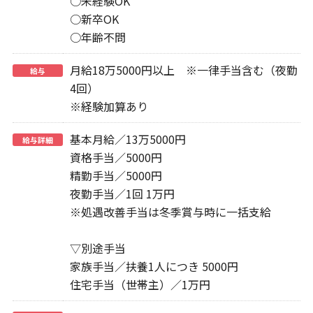
○未経験OK
○新卒OK
○年齢不問
月給18万5000円以上 ※一律手当含む（夜勤
給与
4回）
※経験加算あり
基本月給／13万5000円
給与詳細
資格手当／5000円
精勤手当／5000円
夜勤手当／1回 1万円
※処遇改善手当は冬季賞与時に一括支給
▽別途手当
家族手当／扶養1人につき 5000円
住宅手当（世帯主）／1万円