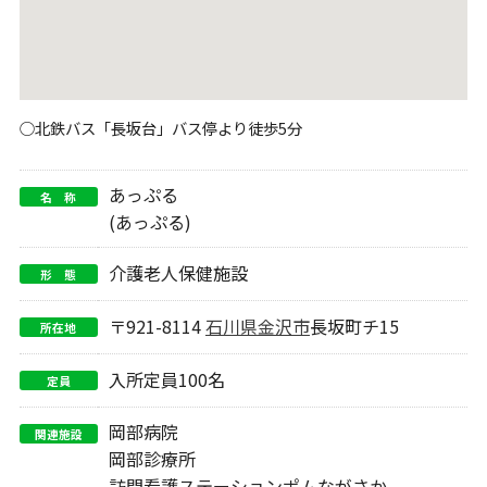
○北鉄バス「長坂台」バス停より徒歩5分
あっぷる
名 称
(あっぷる)
介護老人保健施設
形 態
〒921-8114
石川県
金沢市
長坂町チ15
所在地
入所定員100名
定員
岡部病院
関連施設
岡部診療所
訪問看護ステーションポムながさか