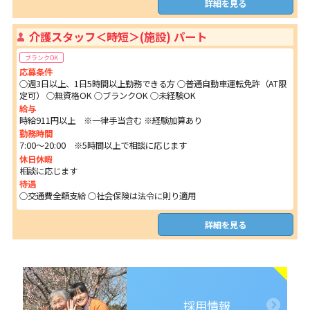
詳細を見る
介護スタッフ＜時短＞(施設) パート
ブランクOK
応募条件
○週3日以上、1日5時間以上勤務できる方 ○普通自動車運転免許（AT限
定可） ○無資格OK ○ブランクOK ○未経験OK
給与
時給911円以上 ※一律手当含む ※経験加算あり
勤務時間
7:00～20:00 ※5時間以上で相談に応じます
休日休暇
相談に応じます
待遇
○交通費全額支給 ○社会保険は法令に則り適用
詳細を見る
採用情報