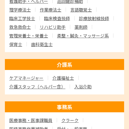
看護助手・ヘルパー
巡回健診補助
理学療法士
作業療法士
言語聴覚士
臨床工学技士
臨床検査技師
診療放射線技師
救急救命士
リハビリ助手
薬剤師
管理栄養士・栄養士
柔整・鍼灸・マッサージ系
保育士
歯科衛生士
介護系
ケアマネージャー
介護福祉士
介護スタッフ
（ヘルパー含）
入浴介助
事務系
医療事務・医事課職員
クラーク
医師事務作業補助者
受付・一般事務