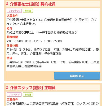
介護福祉士(施設) 契約社員
ブランクOK
寮完備
応募条件
○介護福祉士資格を有する方 ○普通自動車運転免許（AT限定可） ○ブ
ランクOK ○未経験OK
給与
月給15万5500円以上 ※一律手当含む ※経験加算あり
勤務時間
7:00～16:00、8:30～17:30、13:00～22:00
休日休暇
月8休制（シフト制、希望休 月2回） 有休（入職6カ月経過後10日）、慶
弔、産休、育休、 介護休暇、子の看護休暇
待遇
○昇給年1回（9月） ○賞与年2回（7月・12月、前年実績2カ月） ○交通
費全額支給 ○社会保険完備
詳細を見る
介護スタッフ(施設) 正職員
ブランクOK
寮完備
応募条件
○初任者研修以上 ○普通自動車運転免許（AT限定可） ○ブランクOK ○