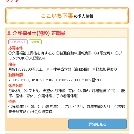
ここいち下妻
の
求人情報
介護福祉士(施設) 正職員
ブランクOK
寮完備
応募条件
○介護福祉士資格を有する方 ○普通自動車運転免許（AT限定可） ○ブ
ランクOK ○未経験OK
給与
月給17万8500円以上 ※一律手当含む（夜勤5回） ※経験加算あり
勤務時間
7:00～16:00、8:30～17:30、13:00～22:00 17:30～翌9:00
休日休暇
月8休制（シフト制、希望休 月2回） 有休（入職6カ月経過後10日）、慶
弔、産休、育休、 介護休暇、子の看護休暇
待遇
○昇給年1回（9月） ○賞与年2回（7月・12月、前年実績2カ月） ○交通
費全額支給 ○社会保険完備
詳細を見る