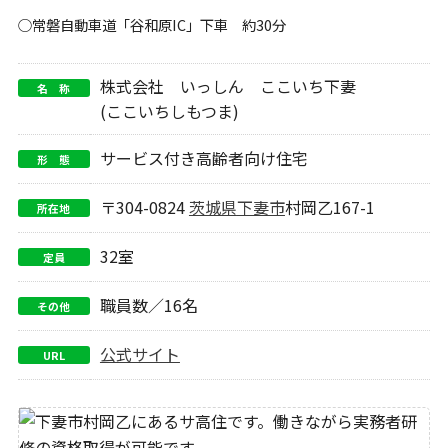
○常磐自動車道「谷和原IC」下車 約30分
株式会社 いっしん ここいち下妻
名 称
(ここいちしもつま)
サービス付き高齢者向け住宅
形 態
〒304-0824
茨城県
下妻市
村岡乙167-1
所在地
32室
定員
職員数／16名
その他
公式サイト
URL