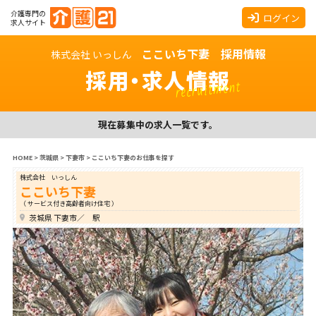
介護専門の
ログイン
求人サイト
ここいち下妻 採用情報
株式会社 いっしん
採用・求人情報
recruitment
現在募集中の求人一覧です。
HOME
>
茨城県
>
下妻市
>
ここいち下妻のお仕事を探す
株式会社 いっしん
ここいち下妻
（ サービス付き高齢者向け住宅 ）
茨城県 下妻市／ 駅