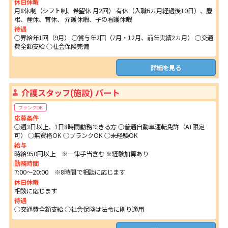
休日休暇
月8休制（シフト制、希望休 月2回） 有休（入職6カ月経過後10日）、慶
弔、産休、育休、 介護休暇、子の看護休暇
待遇
○昇給年1回（9月） ○賞与年2回（7月・12月、前年実績2カ月） ○交通
費全額支給 ○社会保険完備
詳細を見る
介護スタッフ(施設) パート
ブランクOK
応募条件
○週3日以上、1日8時間勤務できる方 ○普通自動車運転免許（AT限定
可） ○無資格OK ○ブランクOK ○未経験OK
給与
時給950円以上 ※一律手当含む ※経験加算あり
勤務時間
7:00～20:00 ※8時間で相談に応じます
休日休暇
相談に応じます
待遇
○交通費全額支給 ○社会保険は法令に則り適用