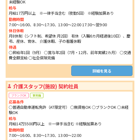
未経験OK
給与
月給17万円以上 ※一律手当含む（夜勤5回） ※経験加算あり
勤務時間
7:00～16:00、8:30～17:30、13:00～22:00 17:30～翌9:00
休日休暇
月8休制（シフト制、希望休 月2回） 有休（入職6カ月経過後10日）、慶
弔、産休、育休、 介護休暇、子の看護休暇
待遇
○昇給年1回（9月） ○賞与年2回（7月・12月、前年実績2カ月） ○交通
費全額支給 ○社会保険完備
詳細を見る
介護スタッフ(施設) 契約社員
ブランクOK
寮完備
応募条件
○普通自動車運転免許（AT限定可） ○無資格OK ○ブランクOK ○未経
験OK
給与
月給14万5500円以上 ※一律手当含む ※経験加算あり
勤務時間
7:00～16:00、8:30～17:30、13:00～22:00