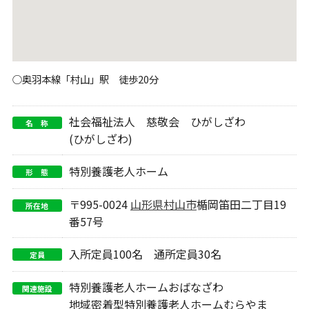
○奥羽本線「村山」駅 徒歩20分
社会福祉法人 慈敬会 ひがしざわ
名 称
(ひがしざわ)
特別養護老人ホーム
形 態
〒995-0024
山形県
村山市
楯岡笛田二丁目19
所在地
番57号
入所定員100名 通所定員30名
定員
特別養護老人ホームおばなざわ
関連施設
地域密着型特別養護老人ホームむらやま