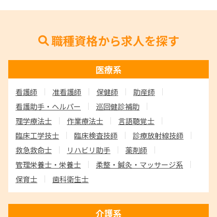
職種資格から求人を探す
医療系
看護師
准看護師
保健師
助産師
看護助手・ヘルパー
巡回健診補助
理学療法士
作業療法士
言語聴覚士
臨床工学技士
臨床検査技師
診療放射線技師
救急救命士
リハビリ助手
薬剤師
管理栄養士・栄養士
柔整・鍼灸・マッサージ系
保育士
歯科衛生士
介護系