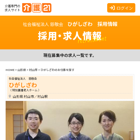
介護専門の
ログイン
求人サイト
ひがしざわ 採用情報
社会福祉法人 慈敬会
採用・求人情報
recruitment
現在募集中の求人一覧です。
HOME
>
山形県
>
村山市
>
ひがしざわのお仕事を探す
社会福祉法人 慈敬会
ひがしざわ
（ 特別養護老人ホーム ）
山形県 村山市／村山駅