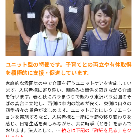
ユニット型の特養です。子育てとの両立や有休取得
を積極的に支援・促進しています。
家庭的な雰囲気の中で介護を行うユニットケアを実施してい
ます。入居者様に寄り添い、馴染みの関係を築きながら介護
を行います。春と秋にバラまつりで賑わう東沢バラ公園のそ
ばの高台に立地し、西側は市内の眺めが良く、東側は山々の
四季折々の景色が楽しめます。ユニットごとにレクリエーシ
ョンを実施するなど、入居者様と一緒に季節の移り変わりを
感じ、日常生活を楽しみながら、共に時季（とき）を歩んで
おります。法人として、…
続きは下記の「詳細を見る」をク
リック♪