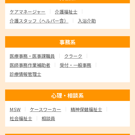
ケアマネージャー
介護福祉士
介護スタッフ
（ヘルパー含）
入浴介助
事務系
医療事務・医事課職員
クラーク
医師事務作業補助者
受付・一般事務
診療情報管理士
心理・相談系
MSW
ケースワーカー
精神保健福祉士
社会福祉士
相談員