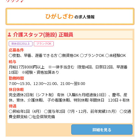
ひがしざわ
の
求人情報
介護スタッフ(施設) 正職員
年休日120以上
ブランクOK
応募条件
○夜勤、早番、遅番できる方 ○無資格OK ○ブランクOK ○未経験OK
給与
月給17万8000円以上 ※一律手当含む（夜勤4回、日祭日2回、早遅番
10回） ※経験・資格加算あり
勤務時間
7:00～15:30、12:30～21:00、21:00～翌8:00
休日休暇
完全週休2日制（シフト制） 有休（入職6カ月経過後10日）、慶弔、産
休、育休、介護休暇、 子の看護休暇、特別休暇 年間休日 120日＋有休
待遇
○昇給年1回（4月） ○賞与年2回（7月・12月、前年実績3カ月） ○交通
費全額支給 ○社会保険完備
詳細を見る