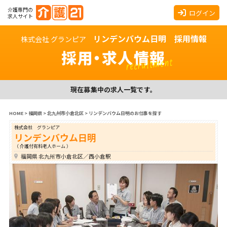
介護専門の
ログイン
求人サイト
リンデンバウム日明 採用情報
株式会社 グランピア
採用・求人情報
recruitment
現在募集中の求人一覧です。
HOME
>
福岡県
>
北九州市小倉北区
>
リンデンバウム日明のお仕事を探す
株式会社 グランピア
リンデンバウム日明
（ 介護付有料老人ホーム ）
福岡県 北九州市小倉北区／西小倉駅