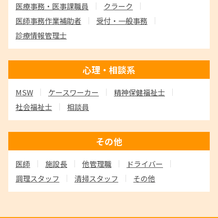
医療事務・医事課職員
クラーク
医師事務作業補助者
受付・一般事務
診療情報管理士
心理・相談系
MSW
ケースワーカー
精神保健福祉士
社会福祉士
相談員
その他
医師
施設長
他管理職
ドライバー
調理スタッフ
清掃スタッフ
その他