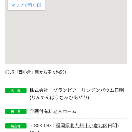
○JR「西小倉」駅から車で約5分
株式会社 グランピア リンデンバウム日明
名 称
(りんでんばうむあひあがり)
介護付有料老人ホーム
形 態
〒803-0831
福岡県
北九州市小倉北区
日明2-
所在地