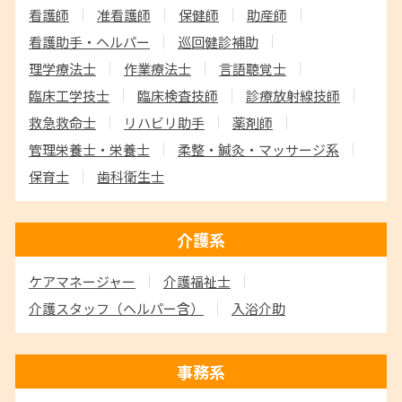
看護師
准看護師
保健師
助産師
看護助手・ヘルパー
巡回健診補助
理学療法士
作業療法士
言語聴覚士
臨床工学技士
臨床検査技師
診療放射線技師
救急救命士
リハビリ助手
薬剤師
管理栄養士・栄養士
柔整・鍼灸・マッサージ系
保育士
歯科衛生士
介護系
ケアマネージャー
介護福祉士
介護スタッフ
（ヘルパー含）
入浴介助
事務系