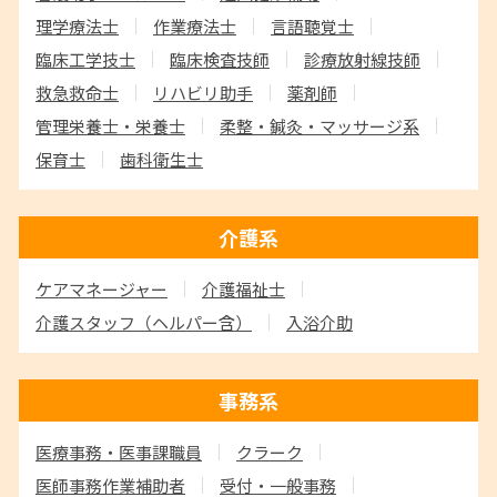
理学療法士
作業療法士
言語聴覚士
臨床工学技士
臨床検査技師
診療放射線技師
救急救命士
リハビリ助手
薬剤師
管理栄養士・栄養士
柔整・鍼灸・マッサージ系
保育士
歯科衛生士
介護系
ケアマネージャー
介護福祉士
介護スタッフ
（ヘルパー含）
入浴介助
事務系
医療事務・医事課職員
クラーク
医師事務作業補助者
受付・一般事務