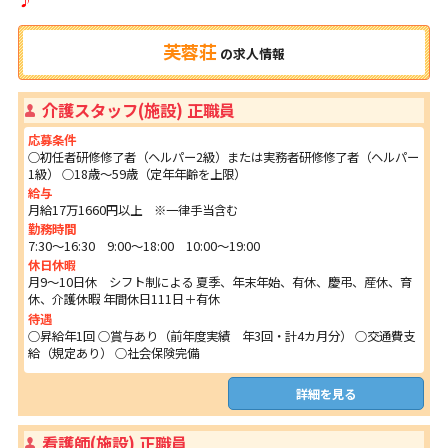
芙蓉荘
の
求人情報
介護スタッフ(施設) 正職員
応募条件
○初任者研修修了者（ヘルパー2級）または実務者研修修了者（ヘルパー
1級） ○18歳～59歳（定年年齢を上限）
給与
月給17万1660円以上 ※一律手当含む
勤務時間
7:30～16:30 9:00～18:00 10:00～19:00
休日休暇
月9～10日休 シフト制による 夏季、年末年始、有休、慶弔、産休、育
休、介護休暇 年間休日111日＋有休
待遇
○昇給年1回 ○賞与あり（前年度実績 年3回・計4カ月分） ○交通費支
給（規定あり） ○社会保険完備
詳細を見る
看護師(施設) 正職員