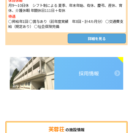
休日休暇
月9～10日休 シフト制による 夏季、年末年始、有休、慶弔、産休、育
休、介護休暇 年間休日111日＋有休
待遇
○昇給年1回 ○賞与あり（前年度実績 年3回・計4カ月分） ○交通費支
給（規定あり） ○社会保険完備
詳細を見る
採用情報
芙蓉荘
の
施設情報