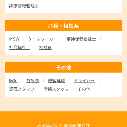
診療情報管理士
心理・相談系
MSW
ケースワーカー
精神保健福祉士
社会福祉士
相談員
その他
医師
施設長
他管理職
ドライバー
調理スタッフ
清掃スタッフ
その他
社会福祉法人 清規会
芙蓉荘