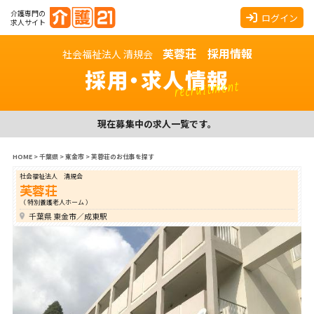
介護専門の
ログイン
求人サイト
芙蓉荘 採用情報
社会福祉法人 清規会
採用・求人情報
recruitment
現在募集中の求人一覧です。
HOME
>
千葉県
>
東金市
>
芙蓉荘のお仕事を探す
社会福祉法人 清規会
芙蓉荘
（ 特別養護老人ホーム ）
千葉県 東金市／成東駅