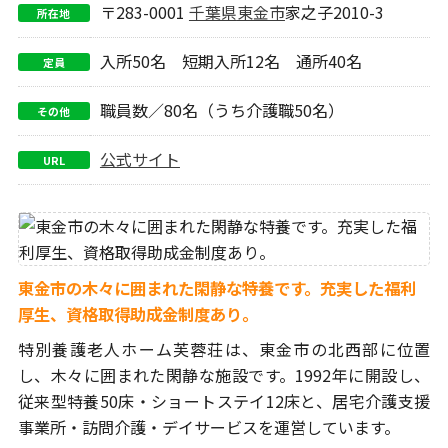
〒283-0001
千葉県
東金市
家之子2010-3
所在地
入所50名 短期入所12名 通所40名
定員
職員数／80名（うち介護職50名）
その他
公式サイト
URL
東金市の木々に囲まれた閑静な特養です。充実した福利
厚生、資格取得助成金制度あり。
特別養護老人ホーム芙蓉荘は、東金市の北西部に位置
し、木々に囲まれた
閑静な施設です。1992年に開設し、
従来型特養50床・ショートステイ12床
と、居宅介護支援
事業所・訪問介護・デイサービスを運営しています。