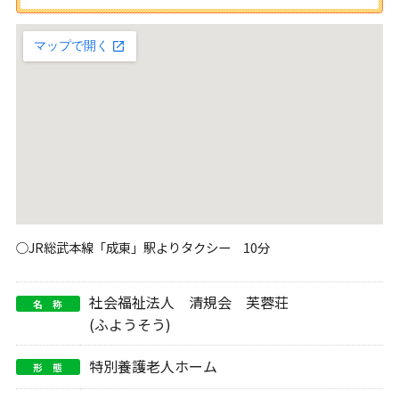
○JR総武本線「成東」駅よりタクシー 10分
社会福祉法人 清規会 芙蓉荘
名 称
(ふようそう)
特別養護老人ホーム
形 態