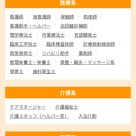
医療系
看護師
准看護師
保健師
助産師
看護助手・ヘルパー
巡回健診補助
理学療法士
作業療法士
言語聴覚士
臨床工学技士
臨床検査技師
診療放射線技師
救急救命士
リハビリ助手
薬剤師
管理栄養士・栄養士
柔整・鍼灸・マッサージ系
保育士
歯科衛生士
介護系
ケアマネージャー
介護福祉士
介護スタッフ
（ヘルパー含）
入浴介助