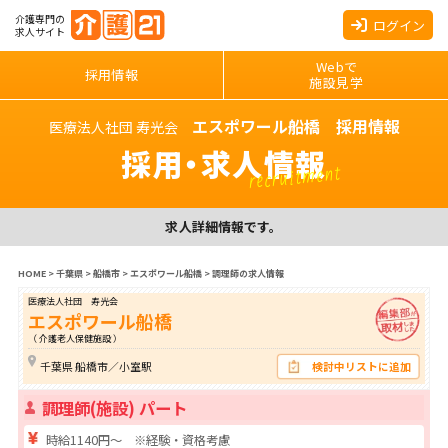
介護専門の
ログイン
求人サイト
Webで
採用情報
施設見学
エスポワール船橋 採用情報
医療法人社団 寿光会
採用・求人情報
recruitment
求人詳細情報です。
HOME
>
千葉県
>
船橋市
>
エスポワール船橋
>
調理師の求人情報
医療法人社団 寿光会
エスポワール船橋
（ 介護老人保健施設 ）
千葉県 船橋市／小室駅
検討中リストに追加
調理師(施設) パート
時給1140円～ ※経験・資格考慮