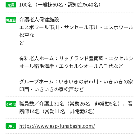
100名（一般棟60名・認知症棟40名）
定員
介護老人保健施設
関連施
設
エスポワール市川・サンセール市川・エスポワール
松戸な
ど
有料老人ホーム：リッチランド豊南郷・エクセルシ
オール稲毛海岸・エクセルシオール八千代など
グループホーム：いきいきの家市川・いきいきの家
印西・いきいきの家松戸など
職員数／介護士31名（常勤26名 非常勤5名）、看
その他
護師14名（常勤11名 非常勤3名）
https://www.esp-funabashi.com/
URL