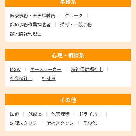
事務系
医療事務・医事課職員
クラーク
医師事務作業補助者
受付・一般事務
診療情報管理士
心理・相談系
MSW
ケースワーカー
精神保健福祉士
社会福祉士
相談員
その他
医師
施設長
他管理職
ドライバー
調理スタッフ
清掃スタッフ
その他