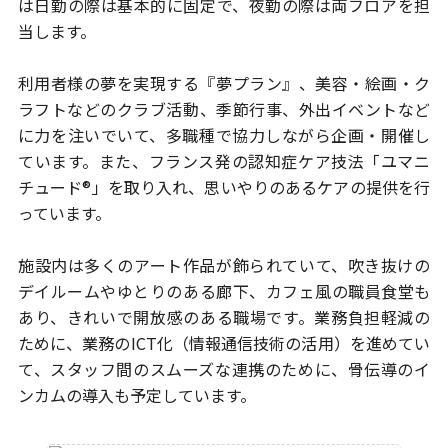
は日勤の際は
基本的に固定で、夜勤の際は両フロアを担
当します。
利用者様の夢を実現する『夢プラン』、美容・絵画・ク
ラフトなどの
クラブ活動、季節行事、外出イベントなど
に力を注いでいて、多職種で
協力しながら企画・開催し
ています。また、フランス発の認知症ケア技法
「ユマニ
チュード®」を取り入れ、思いやりのあるケアの提供を行
っています。
施設内は多くのアート作品が飾られていて、吹き抜けの
デイルームや
ゆとりのある廊下、カフェ風の職員食堂も
あり、きれいで開放感のある職場です。
業務負担軽減の
ために、業務のICT化（情報通信技術の活用）を進めてい
て、
スタッフ間のスムーズな連携のために、骨伝導のイ
ンカムの導入も予定しています。