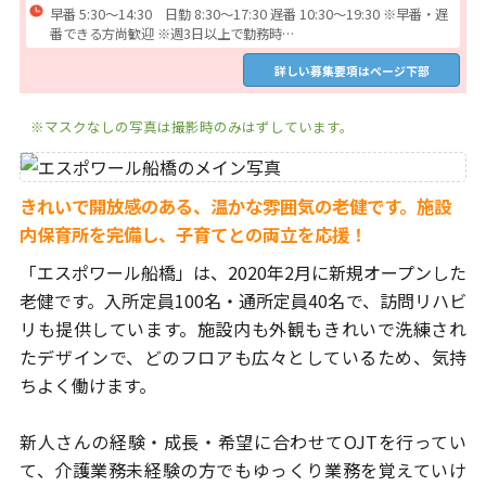
早番 5:30～14:30 日勤 8:30～17:30 遅番 10:30～19:30 ※早番・遅
番できる方尚歓迎 ※週3日以上で勤務時…
詳しい募集要項はページ下部
※マスクなしの写真は撮影時のみはずしています。
きれいで開放感のある、温かな雰囲気の老健です。
施設
内保育所を完備し、子育てとの両立を応援！
「エスポワール船橋」は、2020年2月に新規オープンした
老健です。入所定員100名・通所定員40名で、訪問リハビ
リも
提供しています。施設内も外観もきれいで洗練され
たデザインで、
どのフロアも広々としているため、気持
ちよく働けます。
新人さんの経験・成長・希望に合わせてOJTを行ってい
て、
介護業務未経験の方でもゆっくり業務を覚えていけ