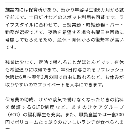
施設内には保育所があり、預かり年齢は生後6カ月から就
学前まで。
土日だけなどのスポット利用も可能です。ラ
イフスタイルに合わせて、
日勤常勤・時短勤務・パート
勤務が選択できて、夜勤を希望する場合も
曜日や回数に
考慮してもらえるため、産休・育休からの復帰率が高い
です。
残業は少なく、定時で帰れることがほとんどです。有休
も希望通りに取得
できて、年3日付与されるリフレッシュ
休暇は6月～翌年3月の間で自由に
取れるなど、お休みが
取りやすいのでプライベートを大事にできます。
保育費の助成、けがや病気で働けなくなったときの給料
を保証するGLTD制度
など、あすのきケアグループ
（ACG）の福利厚生も充実。また、職員食堂では
一食300
円でボリュームたっぷりのおいしいランチが食べられま