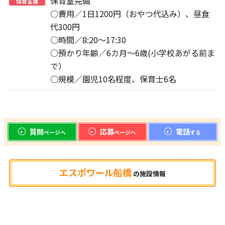
保育室完備
保育支援
○費用／1日1200円（おやつ代込み）、昼食
代300円
○時間／8:20～17:30
○預かり年齢／6カ月～6歳(小学校あがる前ま
で）
○規模／園児10名程度、保育士6名
質問
応募
電話
ページへ
ページへ
する
エスポワール船橋
の
施設情報