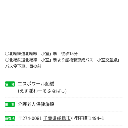
○北総鉄道北総線「小室」駅 徒歩15分
○北総鉄道北総線「小室」駅より船橋新京成バス「小室交差点」
バス停下車、目の前
エスポワール船橋
名 称
(えすぽわーるふなばし)
介護老人保健施設
形 態
〒274-0081
千葉県
船橋市
小野田町1494−1
所在地