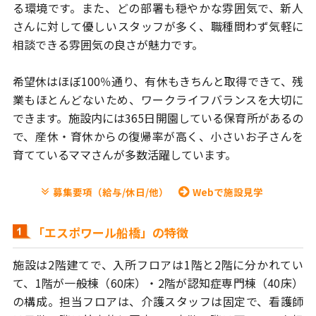
る環境です。
また、どの部署も穏やかな雰囲気で、新人
さんに対して優しい
スタッフが多く、職種問わず気軽に
相談できる雰囲気の良さが魅力です。
希望休はほぼ100％通り、有休もきちんと取得できて、残
業もほとんど
ないため、ワークライフバランスを大切に
できます。施設内には
365日開園している保育所があるの
で、産休・育休からの復帰率が高く、
小さいお子さんを
育てているママさんが多数活躍しています。
募集要項（給与/休日/他）
Webで施設見学
「エスポワール船橋」の特徴
施設は2階建てで、入所フロアは1階と2階に分かれてい
て、
1階が一般棟（60床）・2階が認知症専門棟（40床）
の構成。
担当フロアは、介護スタッフは固定で、看護師