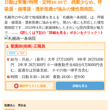
日勤は実働7時間・定時16:30で、残業少なめ。呼
吸器・循環器・透析医療が強みの慢性期病院。
札幌市の中心部で地域医療を支える「札幌南一条病院」は、呼吸
器・循環器・透析医療に強みを持ち、障がい者にも対応した慢性
期病院です。2019年4月に新築移転したきれいな院内環境が魅力
で…
……《詳しくは下記の「詳細を見る」ボタンをクリック！》
看護師(病棟) 正職員
保育室
駅近
給与：月給／（新卒）大卒 27万100円 3年卒 26万5200
円 2年卒 26万300円 ※一律夜勤手当4回分5万8000円含
む。超過分は別途支給。 ※その他一律手当含む
時間：日勤 8:30～16:30 夜勤 16:00～翌9:00
検討中リストに追加
詳細を見る
医療法人 秀友会