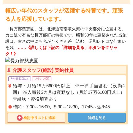
幅広い年代のスタッフが活躍する特養です。頑張
る人を応援しています。
「長万部慈恵園」は、北海道南部噴火湾の中央部分に位置する、
カニ飯で有名な長万部町の特養です。昭和53年に建築された当施
設は、古さの中にも光がたくさん差し込む、昭和レトロな佇まい
を残…
……《詳しくは下記の「詳細を見る」ボタンをクリッ
ク！》
介護スタッフ(施設) 契約社員
年休日120以上
ブランクOK
給与：月給19万6600円以上 ※一律手当含む（夜勤4
回） ※入職後3カ月は夜勤なし（月給17万6100円以上）
※経験・資格加算あり
時間：7:00～16:00、9:30～18:30、17:45～翌8:45
検討中リストに追加
詳細を見る