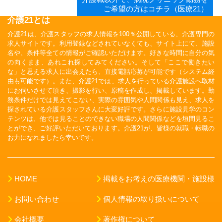
ご希望の方はコチラ（医療21）
介護21とは
介護21は、介護スタッフの求人情報を100％公開している、介護専門の
求人サイトです。利用登録などされていなくても、サイト上にて、施設
名や、条件等全ての情報がご確認いただけます。好きな時間に自分の気
の向くまま、あれこれ探してみてください。そして「ここで働きたい
な」と思える求人に出会えたら、直接電話応募が可能です（システム経
由も可能です）。また、介護21では、求人を行っている介護施設へ取材
にお伺いさせて頂き、撮影を行い、原稿を作成し、掲載しています。勤
務条件だけでは見えてこない、実際の雰囲気や人間関係も見え、求人を
探されている介護スタッフさんに大変好評です。さらに施設見学のコン
テンツは、他では見ることのできない職場の人間関係などを垣間見るこ
とができ、ご好評いただいております。介護21が、皆様の就職・転職の
お力になれましたら幸いです。
HOME
掲載をお考えの医療機関・施設様
お問い合わせ
個人情報の取り扱いについて
会社概要
著作権について