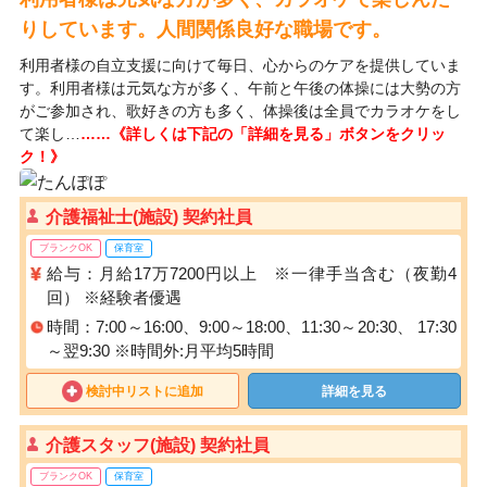
りしています。人間関係良好な職場です。
利用者様の自立支援に向けて毎日、心からのケアを提供していま
す。利用者様は元気な方が多く、午前と午後の体操には大勢の方
がご参加され、歌好きの方も多く、体操後は全員でカラオケをし
て楽し…
……《詳しくは下記の「詳細を見る」ボタンをクリッ
ク！》
介護福祉士(施設) 契約社員
ブランクOK
保育室
給与：月給17万7200円以上 ※一律手当含む（夜勤4
回） ※経験者優遇
時間：7:00～16:00、9:00～18:00、11:30～20:30、 17:30
～翌9:30 ※時間外:月平均5時間
検討中リストに追加
詳細を見る
介護スタッフ(施設) 契約社員
ブランクOK
保育室