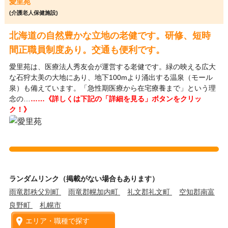
愛里苑
(介護老人保健施設)
北海道の自然豊かな立地の老健です。研修、短時
間正職員制度あり。交通も便利です。
愛里苑は、医療法人秀友会が運営する老健です。緑の映える広大
な石狩太美の大地にあり、地下100mより涌出する温泉（モール
泉）も備えています。「急性期医療から在宅療養まで」という理
念の…
……《詳しくは下記の「詳細を見る」ボタンをクリッ
ク！》
ランダムリンク（掲載がない場合もあります）
雨竜郡秩父別町
雨竜郡幌加内町
礼文郡礼文町
空知郡南富
良野町
札幌市
エリア・職種で探す