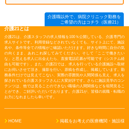
介護職以外で、病院クリニック勤務を
ご希望の方はコチラ（医療21）
介護21とは
介護21は、介護スタッフの求人情報を100％公開している、介護専門の
求人サイトです。利用登録などされていなくても、サイト上にて、施設
名や、条件等全ての情報がご確認いただけます。好きな時間に自分の気
の向くまま、あれこれ探してみてください。そして「ここで働きたい
な」と思える求人に出会えたら、直接電話応募が可能です（システム経
由も可能です）。また、介護21では、求人を行っている介護施設へ取材
にお伺いさせて頂き、撮影を行い、原稿を作成し、掲載しています。勤
務条件だけでは見えてこない、実際の雰囲気や人間関係も見え、求人を
探されている介護スタッフさんに大変好評です。さらに施設見学のコン
テンツは、他では見ることのできない職場の人間関係などを垣間見るこ
とができ、ご好評いただいております。介護21が、皆様の就職・転職の
お力になれましたら幸いです。
HOME
掲載をお考えの医療機関・施設様