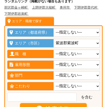
ランダムリンク（掲載がない場合もあります）
胆沢郡金ヶ崎町
上閉伊郡大槌町
奥州市
下閉伊郡普代村
下閉伊郡岩泉町
エリア・職種で探す
エリア（都道府県）
エリア（市区）
職 種
雇用形態
部門
こだわり
を含む