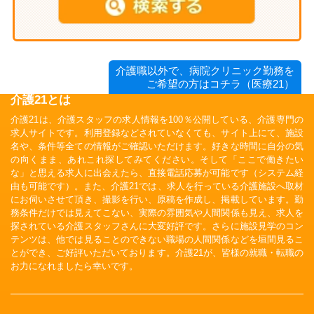
介護職以外で、病院クリニック勤務を
ご希望の方はコチラ（医療21）
介護21とは
介護21は、介護スタッフの求人情報を100％公開している、介護専門の
求人サイトです。利用登録などされていなくても、サイト上にて、施設
名や、条件等全ての情報がご確認いただけます。好きな時間に自分の気
の向くまま、あれこれ探してみてください。そして「ここで働きたい
な」と思える求人に出会えたら、直接電話応募が可能です（システム経
由も可能です）。また、介護21では、求人を行っている介護施設へ取材
にお伺いさせて頂き、撮影を行い、原稿を作成し、掲載しています。勤
務条件だけでは見えてこない、実際の雰囲気や人間関係も見え、求人を
探されている介護スタッフさんに大変好評です。さらに施設見学のコン
テンツは、他では見ることのできない職場の人間関係などを垣間見るこ
とができ、ご好評いただいております。介護21が、皆様の就職・転職の
お力になれましたら幸いです。