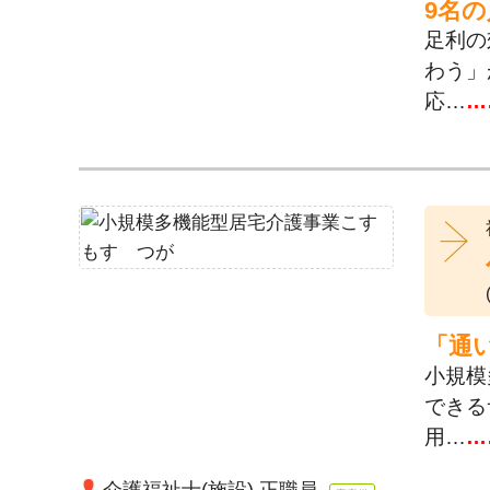
9名
足利の
わう」
応…
…
「通
小規模
できる
用…
…
介護福祉士(施設) 正職員