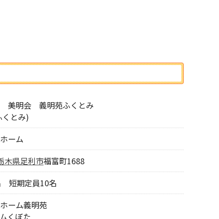
 美明会 義明苑ふくとみ
ふくとみ)
ホーム
栃木県
足利市
福富町1688
名 短期定員10名
ホーム義明苑
ムくぼた