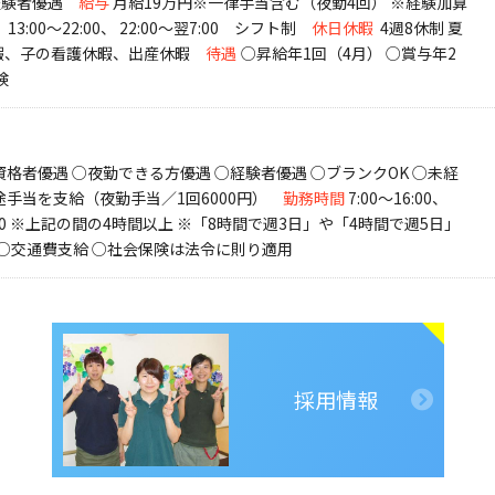
経験者優遇
給与
月給19万円※一律手当含む（夜勤4回） ※経験加算
00、13:00～22:00、 22:00～翌7:00 シフト制
休日休暇
4週8休制 夏
暇、子の看護休暇、出産休暇
待遇
○昇給年1回（4月） ○賞与年2
険
格者優遇 ○夜勤できる方優遇 ○経験者優遇 ○ブランクOK ○未経
手当を支給（夜勤手当／1回6000円）
勤務時間
7:00～16:00、
2:00～翌7:00 ※上記の間の4時間以上 ※「8時間で週3日」や「4時間で週5日」
○交通費支給 ○社会保険は法令に則り適用
採用情報