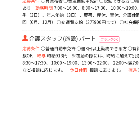
応募条件
○有資格者 ○普通自動車免許 ○夜勤できる方 ○
あり
勤務時間
7:00～16:00、8:30～17:30、 10:00～19:
季（3日）、年末年始（3日）、慶弔、産休、育休、介護休
回（6月、12月） ○交通費支給（2万900円まで） ○社会保
介護スタッフ(施設) パート
ブランクOK
応募条件
○普通自動車免許 ○週3日以上勤務できる方 ○有資
験OK
給与
時給913円 ※夜勤の際には、時給に加えて別途
8:30～17:30、 10:00～19:00、13:00～22:00、 2
など相談に応じます。
休日休暇
相談に応じます。
待遇