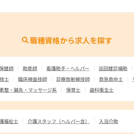
職種資格から求人を探す
保健師
助産師
看護助手・ヘルパー
巡回健診補助
技士
臨床検査技師
診療放射線技師
救急救命士
柔整・鍼灸・マッサージ系
保育士
歯科衛生士
護福祉士
介護スタッフ
（ヘルパー含）
入浴介助