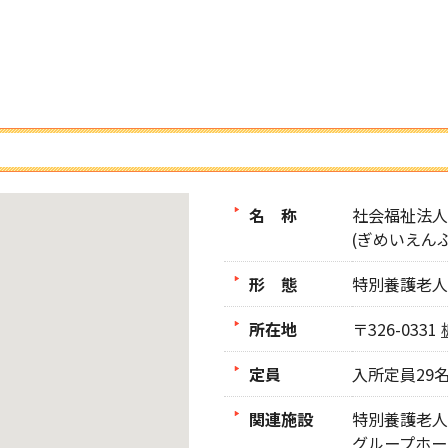
名 称
社会福祉法人
(ぎめいえん
形 態
特別養護老人
所在地
〒326-0331
定員
入所定員29
関連施設
特別養護老人
グループホー