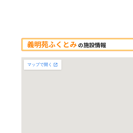
義明苑ふくとみ
施設情報
の