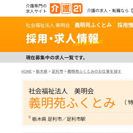
介護専門の
介護の求人・転職なら【
求人サイト
義明苑ふくとみ 採用
社会福祉法人 美明会
採用・求人情報
recruitment
現在募集中の求人一覧です。
HOME
>
栃木県
>
足利市
>
義明苑ふくとみのお仕事を探す
社会福祉法人 美明会
義明苑ふくとみ
（ 
栃木県 足利市／足利市駅