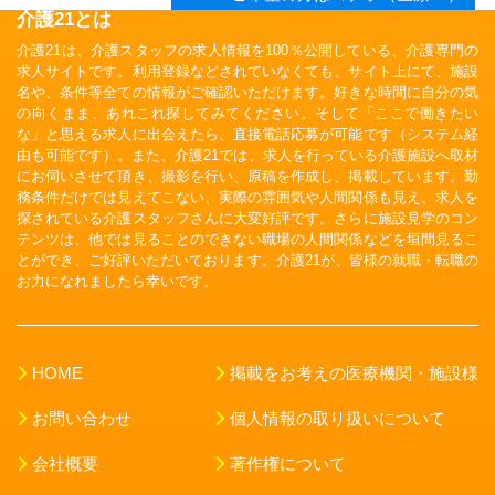
介護21とは
介護21は、介護スタッフの求人情報を100％公開している、介護専門の
求人サイトです。利用登録などされていなくても、サイト上にて、施設
名や、条件等全ての情報がご確認いただけます。好きな時間に自分の気
の向くまま、あれこれ探してみてください。そして「ここで働きたい
な」と思える求人に出会えたら、直接電話応募が可能です（システム経
由も可能です）。また、介護21では、求人を行っている介護施設へ取材
にお伺いさせて頂き、撮影を行い、原稿を作成し、掲載しています。勤
務条件だけでは見えてこない、実際の雰囲気や人間関係も見え、求人を
探されている介護スタッフさんに大変好評です。さらに施設見学のコン
テンツは、他では見ることのできない職場の人間関係などを垣間見るこ
とができ、ご好評いただいております。介護21が、皆様の就職・転職の
お力になれましたら幸いです。
HOME
掲載をお考えの医療機関・施設様
お問い合わせ
個人情報の取り扱いについて
会社概要
著作権について