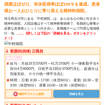
残業ほぼゼロ、有休取得率ほぼ100％を達成。患者
様お一人おひとりに寄り添える精神科病院。
埼玉県吉川市にある「中村病院」は、あらゆる心の病と向き合う
精神科病院。入院設備はすべて精神療養病棟で、長期的な療養が
必要な患者様とじっくり向き合い、多職種チームで円滑な地域移
行・地…
……《詳しくは下記の「詳細を見る」ボタンをクリッ
ク！》
看護師(病棟) 正職員
ブランクOK
給与：月給29万3700円～41万3700円 ※一律夜勤手当4
回分4万8000円、日祝手当2回分3700円含む。超過分は
別途支給。 ※その他一律手当含む
時間：日勤 8:30～17:00（休憩60分） 夜勤 16:30～翌
9:00（休憩90分） 遅番 10:00～18:30（休憩60分）
検討中リストに追加
詳細を見る