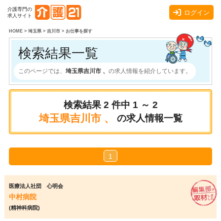
介護専門の
ログイン
求人サイト
HOME
>
埼玉県
>
吉川市
>
お仕事を探す
検索結果一覧
このページでは、
埼玉県吉川市 、
の求人情報を紹介しています。
検索結果
2
件中
1 ～ 2
埼玉県吉川市 、
の求人情報一覧
1
医療法人社団 心明会
中村病院
(精神科病院)