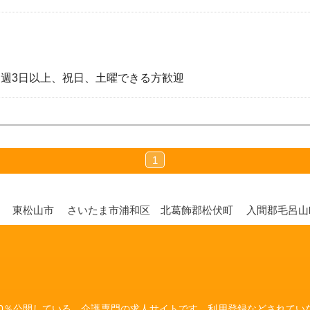
ト制） ※週3日以上、祝日、土曜できる方歓迎
1
市
東松山市
さいたま市浦和区
北葛飾郡松伏町
入間郡毛呂
00％公開している、介護専門の求人サイトです。利用登録などされて