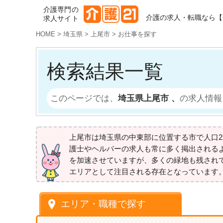
介護専門の
介護の求人・転職なら【
求人サイト
HOME
>
埼玉県
>
上尾市
>
お仕事を探す
検索結果一覧
このページでは、
埼玉県上尾市 、
の求人情報
上尾市は埼玉県の中東部に位置する市で人口
護士やヘルパーの求人も常に多く掲出される
を加速させていますが、多くの緑地も残され
エリアとして注目される存在となっています
エリア・職種で探す