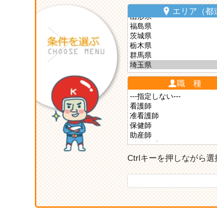
エリア（都
職 種
Ctrlキーを押しなが