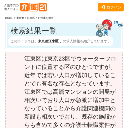
介護専門の
ログイン
求人サイト
HOME
>
東京都
>
江東区
>
お仕事を探す
検索結果一覧
このページでは、
東京都江東区 、
の求人情報を紹介しています。
江東区は東京23区でウォーターフロ
ントに位置する区のひとつですが、
近年では若い人口が増加しているこ
とでも有名な存在となっています。
江東区では高層マンションの開発が
相次いでおり人口が急激に増加中と
なっていることから介護関連機関の
新設も相次いでおり、既存の施設か
らも含めて多くの介護士転職案件が