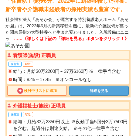
「住吉駅」徒歩6分。2022年に新築移転した特養。
新卒者や介護職未経験者の採用実績も豊富です。
社会福祉法人「あそか会」が運営する特別養護老人ホーム「あそ
か園」は、2022年6月の新築移転を機に、最新の介護設備が整っ
た関東屈指の大型特養へと生まれ変わりました。入所設備はユニ
ッ…
……《詳しくは下記の「詳細を見る」ボタンをクリック！》
看護師(施設) 正職員
保育室
駅近
給与：月給30万2200円～37万6160円 ※一律手当含む
時間：8:45～17:45 ※オンコールなし
検討中リストに追加
詳細を見る
介護福祉士(施設) 正職員
保育室
駅近
給与：月給33万2350円以上 ※夜勤手当5回分3万7500円
を含む。超過分は別途支給。 ※その他一律手当含む