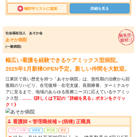
検討中リストに追加
詳細を見る
社会福祉法人 あそか会
あそか病院
(一般病院)
幅広い看護を経験できるケアミックス型病院。
2025年1月新棟OPEN予定。新しい仲間を大歓迎。
江東区で長い歴史を持つ「あそか病院」は、急性期の治療から回
復期のリハビリ、在宅復帰・在宅支援、長期療養、ターミナルケ
アに至るまで、地域のあらゆる医療ニーズに応えているケアミッ
クス型…
……《詳しくは下記の「詳細を見る」ボタンをクリッ
ク！》
看護師＜管理職候補＞(病棟) 正職員
ブランクOK
保育室
寮完備
駅近