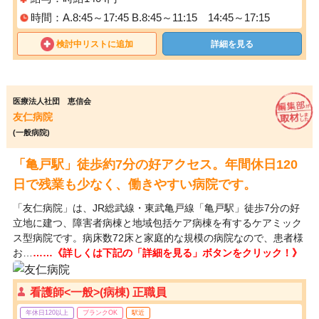
時間：A.8:45～17:45 B.8:45～11:15 14:45～17:15
検討中リストに追加
詳細を見る
医療法人社団 恵信会
友仁病院
(一般病院)
「亀戸駅」徒歩約7分の好アクセス。年間休日120
日で残業も少なく、働きやすい病院です。
「友仁病院」は、JR総武線・東武亀戸線「亀戸駅」徒歩7分の好
立地に建つ、障害者病棟と地域包括ケア病棟を有するケアミック
ス型病院です。病床数72床と家庭的な規模の病院なので、患者様
お…
……《詳しくは下記の「詳細を見る」ボタンをクリック！》
看護師<一般>(病棟) 正職員
年休日120以上
ブランクOK
駅近