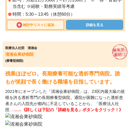
当含む ※経験・勤務実績等考慮
時間：5:30～13:45（休憩60分）
検討中リストに追加
詳細を見る
医療法人社団 清湘会
清湘会東砂病院
(療養型病院)
残業ほぼゼロ。長期療養可能な透析専門病院。誰
もが笑顔で長く働ける職場を目指しています。
2021年にオープンした「清湘会東砂病院」は、23区内最大級の規
模を誇る透析専門の長期療養型病院。通院が困難になった透析患
者さんの入院先が都内に不足していることから、「医療法人社
団…
……《詳しくは下記の「詳細を見る」ボタンをクリック！》