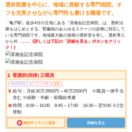
透析医療を中心に、地域に貢献する専門病院。オ
フを充実させながら専門性も磨ける職場です。
「亀戸駅」徒歩4分の立地にある「清湘会記念病院」は、透析治
療をはじめとする、腎臓病のあらゆるステージの診療に対応して
いる専門病院です。地域最大級の規模の透析室を有し、透析導入
から外…
……《詳しくは下記の「詳細を見る」ボタンをクリッ
ク！》
看護師(病棟) 正職員
年休日120以上
ブランクOK
駅近
給与：月給30万3900円～40万2500円 ※職員一律手当
含む ※経験・年齢・前職給考慮
時間：8:00～16:00 8:45～17:00 16:30～翌9:00 ※2交
替制
検討中リストに追加
詳細を見る