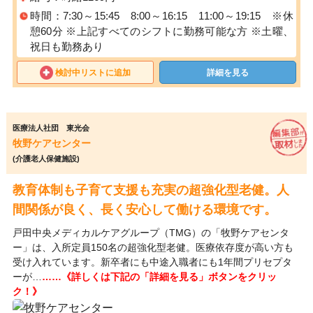
時間：7:30～15:45 8:00～16:15 11:00～19:15 ※休
憩60分 ※上記すべてのシフトに勤務可能な方 ※土曜、
祝日も勤務あり
検討中リストに追加
詳細を見る
医療法人社団 東光会
牧野ケアセンター
(介護老人保健施設)
教育体制も子育て支援も充実の超強化型老健。人
間関係が良く、長く安心して働ける環境です。
戸田中央メディカルケアグループ（TMG）の「牧野ケアセンタ
ー」は、入所定員150名の超強化型老健。医療依存度が高い方も
受け入れています。新卒者にも中途入職者にも1年間プリセプタ
ーが…
……《詳しくは下記の「詳細を見る」ボタンをクリッ
ク！》