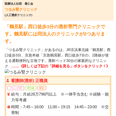
医療法人社団 善仁会
つるみ腎クリニック
(人工透析クリニック)
「鶴見駅」西口徒歩3分の透析専門クリニックで
す。鶴見駅には同法人のクリニックが2つありま
す。
「つるみ腎クリニック」があるのは、JR京浜東北線「鶴見駅」西
口徒歩3分、京急本線「京急鶴見駅」西口徒歩7分の、2路線が使
える通勤便利な立地です。透析ベッド30台の家庭的なクリニッ
ク…
……《詳しくは下記の「詳細を見る」ボタンをクリック！》
看護師(透析) 正職員
ブランクOK
寮完備
駅近
給与：月給26万796円以上 ※一律手当含む ※経験・能
力等考慮
時間：7:45～16:00 11:00～19:15 14:45～23:00 ※交
替制