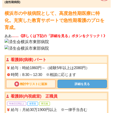
(急性期病院)
横浜市の中核病院として、高度急性期医療に特
化。充実した教育サポートで急性期看護のプロを
育成。
ああ
……《詳しくは下記の「詳細を見る」ボタンをクリック！》
看護師(病棟) パート
給与：時給1860円～（経験5年以上は2080円）
時間：8:30～12:30 ※相談に応じます
検討中リストに追加
詳細を見る
看護師(内視鏡室) 正職員
年休日120以上
保育室
寮完備
給与：月給30万1900円以上 ※一律手当含む