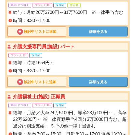
年休日120以上
ブランクOK
保育室
寮完備
給与：月給26万3700円～31万7600円 ※一律手当含む
時間：8:30～17:00
検討中リストに追加
詳細を見る
介護支援専門員(施設) パート
ブランクOK
保育室
給与：時給1654円～
時間：8:30～17:00
検討中リストに追加
詳細を見る
介護福祉士(施設) 正職員
年休日120以上
ブランクOK
保育室
給与：月給／大卒24万5100円、専卒23万100円～、高卒
22万6200円～ ※一律夜勤手当4回分3万2000円含む。超
過分は別途支給。 ※その他一律手当含む
時間：早番7:00～15:30 日勤8:30～17:00 遅番13:30～