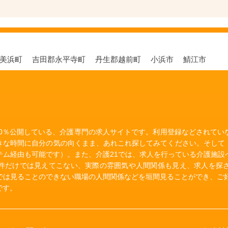
郡美浜町
吉田郡永平寺町
丹生郡越前町
小浜市
鯖江市
00％公開している、介護専門の求人サイトです。利用登録などされて
きな時間に自分の気の向くまま、あれこれ探してみてください。そして
テム経由も可能です）。また、介護21では、求人を行っている介護施設
件だけでは見えてこない、実際の雰囲気や人間関係も見え、求人を探
では見ることのできない職場の人間関係などを垣間見ることができ、ご好
です。