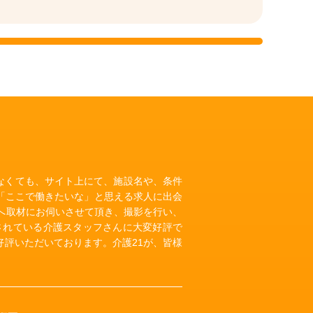
いなくても、サイト上にて、施設名や、条件
「ここで働きたいな」と思える求人に出会
へ取材にお伺いさせて頂き、撮影を行い、
されている介護スタッフさんに大変好評で
評いただいております。介護21が、皆様