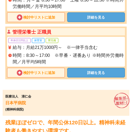
労働時間／月平均10時間
検討中リストに追加
詳細を見る
管理栄養士 正職員
年休日120以上
保育室
寮完備
給与：月給21万1000円～ ※一律手当含む
時間：8:30～17:00 ※早番・遅番あり ※時間外労働時
間／月平均5時間
検討中リストに追加
詳細を見る
医療法人 清仁会
日本平病院
(精神科病院)
残業ほぼゼロで、年間公休120日以上。精神科未経
験者も働きやすい環境です。