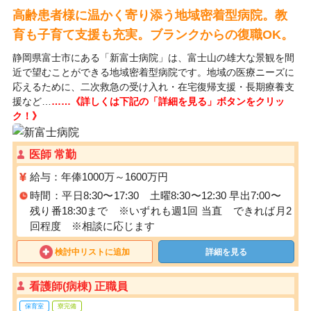
高齢患者様に温かく寄り添う地域密着型病院。教
育も子育て支援も充実。ブランクからの復職OK。
静岡県富士市にある「新富士病院」は、富士山の雄大な景観を間
近で望むことができる地域密着型病院です。地域の医療ニーズに
応えるために、二次救急の受け入れ・在宅復帰支援・長期療養支
援など…
……《詳しくは下記の「詳細を見る」ボタンをクリッ
ク！》
医師 常勤
給与：年俸1000万～1600万円
時間：平日8:30〜17:30 土曜8:30〜12:30 早出7:00〜
残り番18:30まで ※いずれも週1回 当直 できれば月2
回程度 ※相談に応じます
検討中リストに追加
詳細を見る
看護師(病棟) 正職員
保育室
寮完備