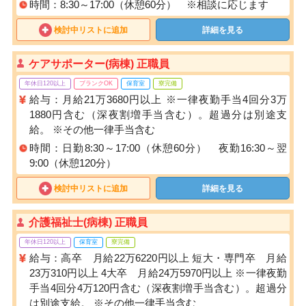
時間：8:30～17:00（休憩60分） ※相談に応じます
検討中リストに追加
詳細を見る
ケアサポーター(病棟) 正職員
年休日120以上
ブランクOK
保育室
寮完備
給与：月給21万3680円以上 ※一律夜勤手当4回分3万
1880円含む（深夜割増手当含む）。超過分は別途支
給。 ※その他一律手当含む
時間：日勤8:30～17:00（休憩60分） 夜勤16:30～翌
9:00（休憩120分）
検討中リストに追加
詳細を見る
介護福祉士(病棟) 正職員
年休日120以上
保育室
寮完備
給与：高卒 月給22万6220円以上 短大・専門卒 月給
23万310円以上 4大卒 月給24万5970円以上 ※一律夜勤
手当4回分4万120円含む（深夜割増手当含む）。超過分
は別途支給。 ※その他一律手当含む