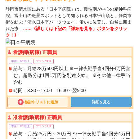
静岡市清水区にある「日本平病院」は、慢性期が中心の精神科病
院。富士山の絶景スポットとして知られる日本平山頂と、静岡市
街を結ぶ「清水日本平パークウェイ」沿いに位置し、自然に囲ま
れた療…
……《詳しくは下記の「詳細を見る」ボタンをクリッ
ク！》
看護師(病棟) 正職員
年休日120以上
ブランクOK
給与：月給28万500円以上 ※一律夜勤手当4回分4万円含
む。超過分は1回1万円を別途支給。 ※その他一律手当
含む
時間：8:30～17:00 16:30～翌9:00
検討中リストに追加
詳細を見る
准看護師(病棟) 正職員
年休日120以上
ブランクOK
給与：月給25万円～30万円 ※一律夜勤手当4回分4万円