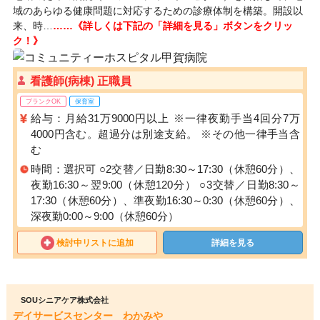
域のあらゆる健康問題に対応するための診療体制を構築。開設以
来、時…
……《詳しくは下記の「詳細を見る」ボタンをクリッ
ク！》
看護師(病棟) 正職員
ブランクOK
保育室
給与：月給31万9000円以上 ※一律夜勤手当4回分7万
4000円含む。超過分は別途支給。 ※その他一律手当含
む
時間：選択可 ○2交替／日勤8:30～17:30（休憩60分）、
夜勤16:30～翌9:00（休憩120分） ○3交替／日勤8:30～
17:30（休憩60分）、準夜勤16:30～0:30（休憩60分）、
深夜勤0:00～9:00（休憩60分）
検討中リストに追加
詳細を見る
SOUシニアケア株式会社
デイサービスセンター わかみや