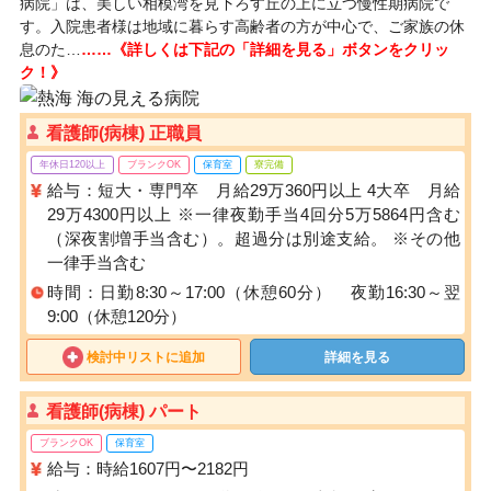
病院」は、美しい相模湾を見下ろす丘の上に立つ慢性期病院で
す。入院患者様は地域に暮らす高齢者の方が中心で、ご家族の休
息のた…
……《詳しくは下記の「詳細を見る」ボタンをクリッ
ク！》
看護師(病棟) 正職員
年休日120以上
ブランクOK
保育室
寮完備
給与：短大・専門卒 月給29万360円以上 4大卒 月給
29万4300円以上 ※一律夜勤手当4回分5万5864円含む
（深夜割増手当含む）。超過分は別途支給。 ※その他
一律手当含む
時間：日勤8:30～17:00（休憩60分） 夜勤16:30～翌
9:00（休憩120分）
検討中リストに追加
詳細を見る
看護師(病棟) パート
ブランクOK
保育室
給与：時給1607円〜2182円