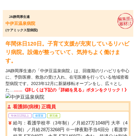
JA静岡厚生連
中伊豆温泉病院
(ケアミックス型病院)
年間休日120日。子育て支援が充実しているリハビ
リ病院。設備が整っていて、気持ちよく働けま
す。
JA静岡厚生連の「中伊豆温泉病院」は、回復期のリハビリを中心
に、予防医療、救急の受け入れ、在宅医療を行っている地域密着
型病院です。2023年12月に新築移転オープンをし、広々とし
た…
……《詳しくは下記の「詳細を見る」ボタンをクリック！》
看護師(病棟) 正職員
年休日120以上
保育室
寮完備
給与：看護学校卒（3年制）／月給27万1048円 大卒（4
年制）／月給28万3268円 ※一律夜勤手当4回分（看護学