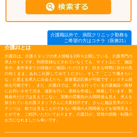
介護職以外で、病院クリニック勤務を
ご希望の方はコチラ（医療21）
介護21とは
介護21は、介護スタッフの求人情報を100％公開している、介護専門の
求人サイトです。利用登録などされていなくても、サイト上にて、施設
名や、条件等全ての情報がご確認いただけます。好きな時間に自分の気
の向くまま、あれこれ探してみてください。そして「ここで働きたい
な」と思える求人に出会えたら、直接電話応募が可能です（システム経
由も可能です）。また、介護21では、求人を行っている介護施設へ取材
にお伺いさせて頂き、撮影を行い、原稿を作成し、掲載しています。勤
務条件だけでは見えてこない、実際の雰囲気や人間関係も見え、求人を
探されている介護スタッフさんに大変好評です。さらに施設見学のコン
テンツは、他では見ることのできない職場の人間関係などを垣間見るこ
とができ、ご好評いただいております。介護21が、皆様の就職・転職の
お力になれましたら幸いです。