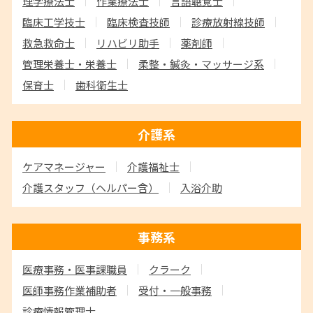
理学療法士
作業療法士
言語聴覚士
臨床工学技士
臨床検査技師
診療放射線技師
救急救命士
リハビリ助手
薬剤師
管理栄養士・栄養士
柔整・鍼灸・マッサージ系
保育士
歯科衛生士
介護系
ケアマネージャー
介護福祉士
介護スタッフ
（ヘルパー含）
入浴介助
事務系
医療事務・医事課職員
クラーク
医師事務作業補助者
受付・一般事務
診療情報管理士