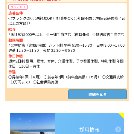
ブランクOK
応募条件
○ブランクOK ○未経験OK ○無資格OK ○年齢不問 ○初任者研修修了者
以上の方歓迎
給与
月給19万5000円以上 ※一律手当含む（夜勤4回） ※処遇改善手当含む
勤務時間
4交替勤務（実働8時間）シフト制 早番 6:30～15:30 日勤 8:00～17:00
遅番 12:30～21:30 夜勤 21:30～翌6:30
休日休暇
週休2日制 慶弔、産休、育休、介護休暇、子の看護休暇、特別休暇 年間
休日 110日＋有休
待遇
○昇給年1回（４月） ○賞与年2回（前年度実績3.3カ月） ○交通費支給
（3万円まで） ○社会保険完備
詳細を見る
採用情報