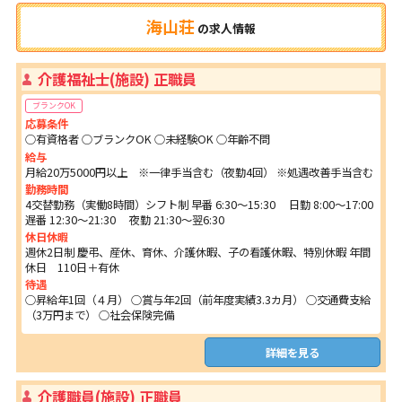
海山荘
の
求人情報
介護福祉士(施設) 正職員
ブランクOK
応募条件
○有資格者 ○ブランクOK ○未経験OK ○年齢不問
給与
月給20万5000円以上 ※一律手当含む（夜勤4回） ※処遇改善手当含む
勤務時間
4交替勤務（実働8時間）シフト制 早番 6:30～15:30 日勤 8:00～17:00
遅番 12:30～21:30 夜勤 21:30～翌6:30
休日休暇
週休2日制 慶弔、産休、育休、介護休暇、子の看護休暇、特別休暇 年間
休日 110日＋有休
待遇
○昇給年1回（４月） ○賞与年2回（前年度実績3.3カ月） ○交通費支給
（3万円まで） ○社会保険完備
詳細を見る
介護職員(施設) 正職員