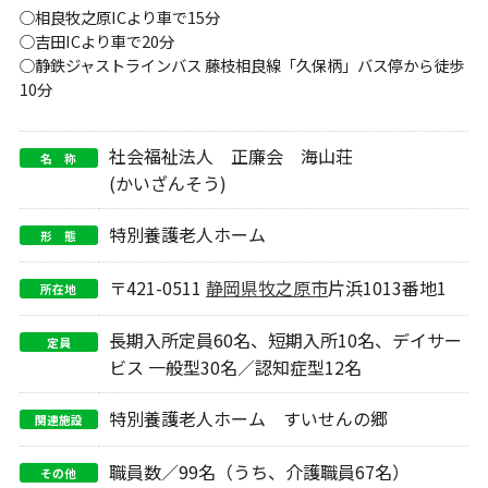
○相良牧之原ICより車で15分
○吉田ICより車で20分
○静鉄ジャストラインバス 藤枝相良線「久保柄」バス停から徒歩
10分
社会福祉法人 正廉会 海山荘
名 称
(かいざんそう)
特別養護老人ホーム
形 態
〒421-0511
静岡県
牧之原市
片浜1013番地1
所在地
長期入所定員60名、短期入所10名、デイサー
定員
ビス 一般型30名／認知症型12名
特別養護老人ホーム すいせんの郷
関連施設
職員数／99名（うち、介護職員67名）
その他