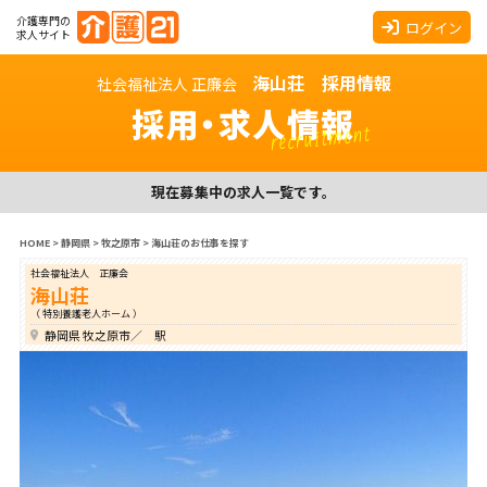
介護専門の
ログイン
求人サイト
海山荘 採用情報
社会福祉法人 正廉会
採用・求人情報
recruitment
現在募集中の求人一覧です。
HOME
>
静岡県
>
牧之原市
>
海山荘のお仕事を探す
社会福祉法人 正廉会
海山荘
（ 特別養護老人ホーム ）
静岡県 牧之原市／ 駅