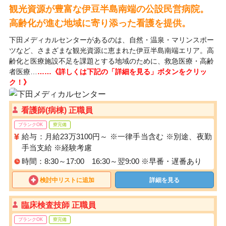
観光資源が豊富な伊豆半島南端の公設民営病院。
高齢化が進む地域に寄り添った看護を提供。
下田メディカルセンターがあるのは、自然・温泉・マリンスポー
ツなど、さまざまな観光資源に恵まれた伊豆半島南端エリア。高
齢化と医療施設不足を課題とする地域のために、救急医療・高齢
者医療…
……《詳しくは下記の「詳細を見る」ボタンをクリッ
ク！》
看護師(病棟) 正職員
ブランクOK
寮完備
給与：月給23万3100円～ ※一律手当含む ※別途、夜勤
手当支給 ※経験考慮
時間：8:30～17:00 16:30～翌9:00 ※早番・遅番あり
検討中リストに追加
詳細を見る
臨床検査技師 正職員
ブランクOK
寮完備