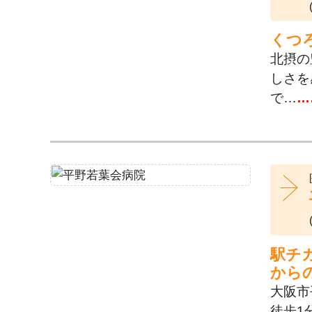
くつ
北摂の
しさを
で…
…
駅チ
から
大阪市
徒歩1