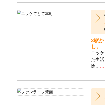
3駅
し。
ニッケ
た生活
除…
…