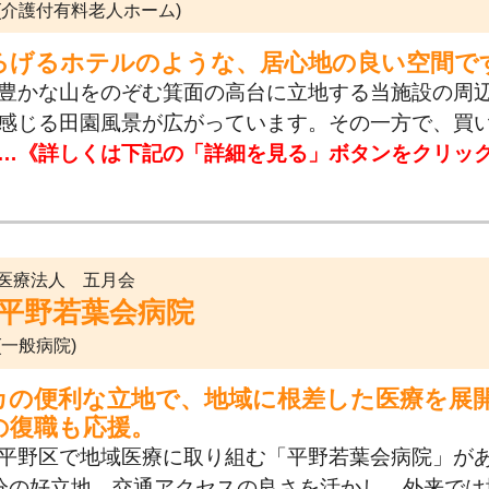
(介護付有料老人ホーム)
ろげるホテルのような、居心地の良い空間で
豊かな山をのぞむ箕面の高台に立地する当施設の周
感じる田園風景が広がっています。その一方で、買
…《詳しくは下記の「詳細を見る」ボタンをクリッ
医療法人 五月会
平野若葉会病院
(一般病院)
カの便利な立地で、地域に根差した医療を展
の復職も応援。
平野区で地域医療に取り組む「平野若葉会病院」が
分の好立地。交通アクセスの良さを活かし、外来では