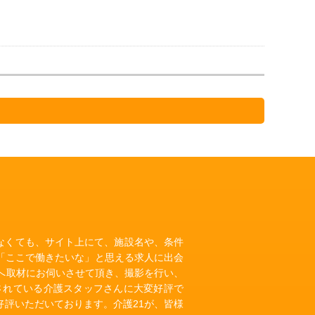
いなくても、サイト上にて、施設名や、条件
「ここで働きたいな」と思える求人に出会
へ取材にお伺いさせて頂き、撮影を行い、
されている介護スタッフさんに大変好評で
評いただいております。介護21が、皆様