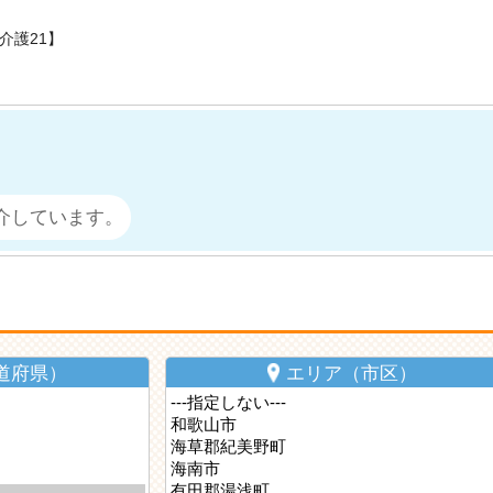
介護21】
介しています。
道府県）
エリア（市区）