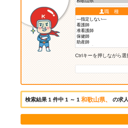
職 種
Ctrlキーを押しなが
和歌山県、
検索結果
1
件中
1 ～ 1
の求