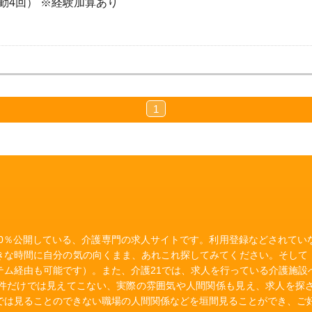
勤4回） ※経験加算あり
1
00％公開している、介護専門の求人サイトです。利用登録などされて
きな時間に自分の気の向くまま、あれこれ探してみてください。そして
テム経由も可能です）。また、介護21では、求人を行っている介護施設
件だけでは見えてこない、実際の雰囲気や人間関係も見え、求人を探
では見ることのできない職場の人間関係などを垣間見ることができ、ご好