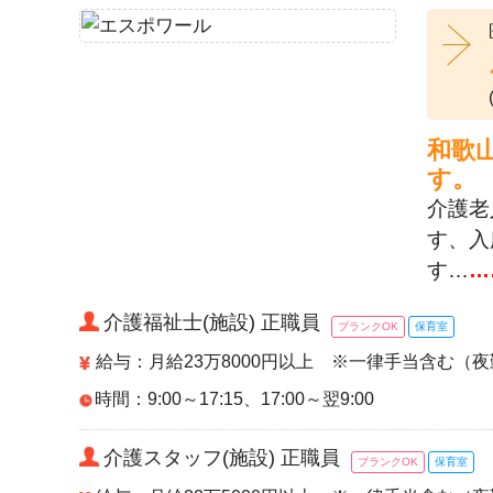
和歌
す。
介護老
す、入
す…
…
介護福祉士(施設) 正職員
ブランクOK
保育室
給与：月給23万8000円以上 ※一律手当含む（夜
時間：9:00～17:15、17:00～翌9:00
介護スタッフ(施設) 正職員
ブランクOK
保育室