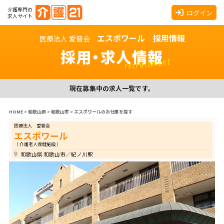
介護専門の
ログイン
求人サイト
エスポワール 採用情報
医療法人 愛晋会
採用・求人情報
recruitment
現在募集中の求人一覧です。
HOME
>
和歌山県
>
和歌山市
>
エスポワールのお仕事を探す
医療法人 愛晋会
エスポワール
（ 介護老人保健施設 ）
和歌山県 和歌山市／紀ノ川駅