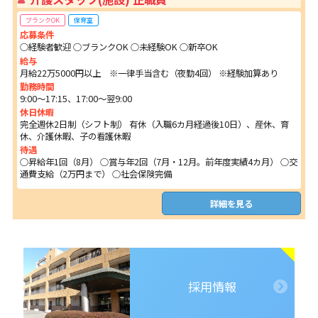
ブランクOK
保育室
応募条件
○経験者歓迎 ○ブランクOK ○未経験OK ○新卒OK
給与
月給22万5000円以上 ※一律手当含む（夜勤4回） ※経験加算あり
勤務時間
9:00～17:15、17:00～翌9:00
休日休暇
完全週休2日制（シフト制） 有休（入職6カ月経過後10日）、産休、育
休、介護休暇、子の看護休暇
待遇
○昇給年1回（8月） ○賞与年2回（7月・12月。前年度実績4カ月） ○交
通費支給（2万円まで） ○社会保険完備
詳細を見る
採用情報