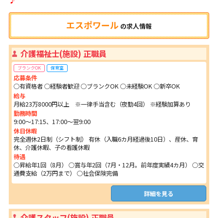
エスポワール
の
求人情報
介護福祉士(施設) 正職員
ブランクOK
保育室
応募条件
○有資格者 ○経験者歓迎 ○ブランクOK ○未経験OK ○新卒OK
給与
月給23万8000円以上 ※一律手当含む（夜勤4回） ※経験加算あり
勤務時間
9:00～17:15、17:00～翌9:00
休日休暇
完全週休2日制（シフト制） 有休（入職6カ月経過後10日）、産休、育
休、介護休暇、子の看護休暇
待遇
○昇給年1回（8月） ○賞与年2回（7月・12月。前年度実績4カ月） ○交
通費支給（2万円まで） ○社会保険完備
詳細を見る
介護スタッフ(施設) 正職員