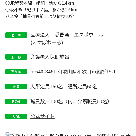
○JR紀勢本線「紀和」駅から1.4km
○阪和線「紀伊中ノ島」駅から1.6km
バス停「楠見行者前」より徒歩10分
医療法人 愛晋会 エスポワール
名 称
(えすぽわーる)
介護老人保健施設
形 態
〒640-8461
和歌山県
和歌山市
船所39-1
所在地
入所定員150名 通所定員60名
定員
職員数／100名（内、介護職員60名）
その他
公式サイト
URL