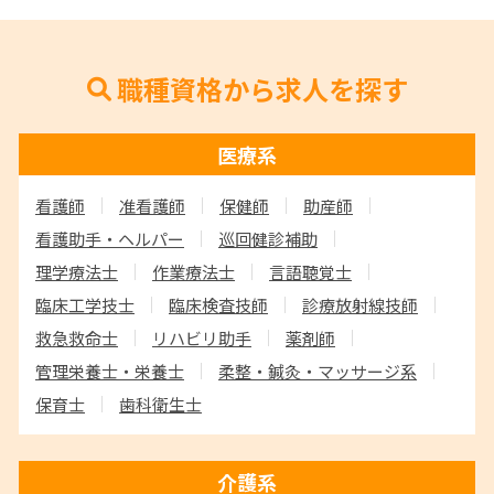
職種資格から求人を探す
医療系
看護師
准看護師
保健師
助産師
看護助手・ヘルパー
巡回健診補助
理学療法士
作業療法士
言語聴覚士
臨床工学技士
臨床検査技師
診療放射線技師
救急救命士
リハビリ助手
薬剤師
管理栄養士・栄養士
柔整・鍼灸・マッサージ系
保育士
歯科衛生士
介護系