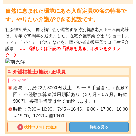
自然に恵まれた環境にある入所定員80名の特養で
す。やりたい介護ができる施設です。
社会福祉法人 勝明福祉会が運営する特別養護老人ホーム南光荘
は、今年で35周年を迎えました。在宅介護事業では「ショートス
ティ」「デイサービス」などを、障がい者支援事業では「生活介
護事…
……《詳しくは下記の「詳細を見る」ボタンをクリッ
ク！》
介護福祉士(施設) 正職員
ブランクOK
給与：月給22万3000円以上 ※一律手当含む（夜勤7
回） ※経験加算※試用期間あり（3カ月～6カ月。時給
900円、各種手当等は全て支給します。）
時間：7:30～16:30、7:45～16:45、8:00～17:00、10:00
～19:00、17:30～翌10:00
検討中リストに追加
詳細を見る