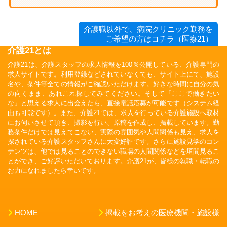
介護職以外で、病院クリニック勤務を
ご希望の方はコチラ（医療21）
介護21とは
介護21は、介護スタッフの求人情報を100％公開している、介護専門の
求人サイトです。利用登録などされていなくても、サイト上にて、施設
名や、条件等全ての情報がご確認いただけます。好きな時間に自分の気
の向くまま、あれこれ探してみてください。そして「ここで働きたい
な」と思える求人に出会えたら、直接電話応募が可能です（システム経
由も可能です）。また、介護21では、求人を行っている介護施設へ取材
にお伺いさせて頂き、撮影を行い、原稿を作成し、掲載しています。勤
務条件だけでは見えてこない、実際の雰囲気や人間関係も見え、求人を
探されている介護スタッフさんに大変好評です。さらに施設見学のコン
テンツは、他では見ることのできない職場の人間関係などを垣間見るこ
とができ、ご好評いただいております。介護21が、皆様の就職・転職の
お力になれましたら幸いです。
HOME
掲載をお考えの医療機関・施設様