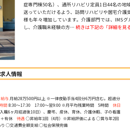
症専門棟50名）、通所リハビリ定員1日44名の
送っていただけるよう、訪問リハビリや居宅介護
様も年々増加しています。介護部門では、IMS
し、介護職未経験の方…
続きは下記の「詳細を見
求人情報
給与
月給28万500円以上 ※一律夜勤手当4回分6万円含む。超過分
時間
8:30～17:30 17:00～翌9:00 ※月平均残業時間 5時間
休日
休（入職6ヶ月経過後10日）、慶弔、産休、育休、介護休暇、子の看護
日＋有休
待遇
○昇給年1回（4月）※昇給評価による ○賞与年2回
あり ○交通費全額支給 ○社会保険完備