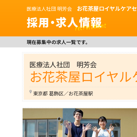
お花茶屋ロイヤルケア
医療法人社団 明芳会
採用・求人情報
recruitment
現在募集中の求人一覧です。
医療法人社団 明芳会
お花茶屋ロイヤル
東京都 葛飾区／お花茶屋駅