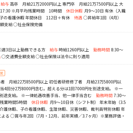
給与
高卒 月給21万2000円以上 専門卒 月給21万7500円以上 大
～17:30 ※月平均残業時間 10時間
休日休暇
月9～10日 有休（入職
子の看護休暇 年間休日 112日＋有休
待遇
○昇給年1回（4月）
全額支給 ○社会保険完備
 ○週3日以上勤務できる方
給与
時給1260円以上
勤務時間
8:30～
遇
○交通費全額支給 ○社会保険は法令に則り適用
駅近
者 月給22万8500円以上 初任者研修修了者 月給23万5800円以
当4回分2万8000円含む。超える分は1回7000円を別途支給。 ※一
円を別途支給。 ※一律処遇改善手当、他一律手当含む
勤務時間
7:30～
※月平均残業時間5時間
休日休暇
月9～10日休（シフト制） 年末年始（3.5
、介護休暇、子の看護休暇、生理休暇、災害休暇、裁判員特別休暇 年
よる ○賞与年2回（7月・12月、前年実績／3.7ヶ月）※業務評価・