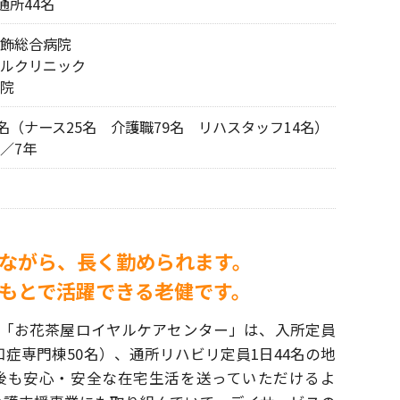
通所44名
飾総合病院
ルクリニック
院
8名（ナース25名 介護職79名 リハスタッフ14名）
／7年
ながら、長く勤められます。
もとで活躍できる老健です。
の「お花茶屋ロイヤルケアセンター」は、
入所定員
認知症専門棟50名）、通所リハビリ定員
1日44名の地
後も安心・安全な在宅生活を送って
いただけるよ