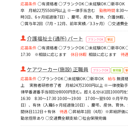
応募条件
○有資格者 ○ブランクOK ○未経験OK ○新卒OK
卒 月給22万5500円以上 ※一律手当含む
勤務時間
8:30
時3日、6ヶ月経過後7日）、慶弔、産休、育休、介護休暇、
○賞与年2回（7月・12月、前年実績／3.3ヶ月） ○交通費
介護福祉士(通所) パート
ブランクOK
駅近
応募条件
○有資格者 ○ブランクOK ○未経験OK ○新卒OK
17:30 ※相談に応じます
休日休暇
相談に応じます
待
ケアワーカー(施設) 正職員
ブランクOK
寮完備
応募条件
○ブランクOK ○未経験OK ○新卒OK
給与
無資格
上 実務者研修修了者 月給24万2300円以上 ※一律夜勤手
律早番遅番手当8回分8000円含む。超える分は1回1000
16:30 8:30～17:30 10:00～19:00 17:00～翌9:00 
日）、有休（入職6ヶ月経過後10日）、慶弔、産休、育休
間休日112日＋有休
待遇
○昇給年1回（4月）※昇給評価に
勤怠控除あり ○交通費全額支給 ○社会保険完備