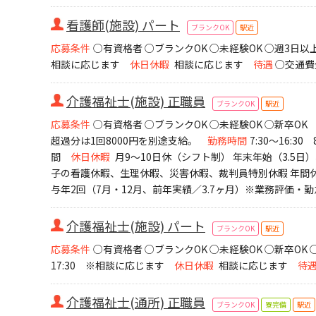
看護師(施設) パート
ブランクOK
駅近
応募条件
○有資格者 ○ブランクOK ○未経験OK ○週3日
相談に応じます
休日休暇
相談に応じます
待遇
○交通費
介護福祉士(施設) 正職員
ブランクOK
駅近
応募条件
○有資格者 ○ブランクOK ○未経験OK ○新卒OK
超過分は1回8000円を別途支給。
勤務時間
7:30～16:30
間
休日休暇
月9～10日休（シフト制） 年末年始（3.5
子の看護休暇、生理休暇、災害休暇、裁判員特別休暇 年間休
与年2回（7月・12月、前年実績／3.7ヶ月）※業務評価・
介護福祉士(施設) パート
ブランクOK
駅近
応募条件
○有資格者 ○ブランクOK ○未経験OK ○新卒OK
17:30 ※相談に応じます
休日休暇
相談に応じます
待
介護福祉士(通所) 正職員
ブランクOK
寮完備
駅近