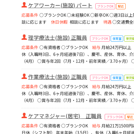
ケアワーカー(施設) パート
ブランクOK
駅近
応募条件
○ブランクOK ○未経験OK ○新卒OK ○週3日以
談に応じます
休日休暇
相談に応じます
待遇
○交通費全
理学療法士(施設) 正職員
ブランクOK
保育室
寮完
応募条件
○有資格者 ○ブランクOK
給与
月給24万円以上
休（入職時3日、6ヶ月経過後7日）、慶弔、産休、育休、介
（4月） ○賞与年2回（7月・12月・前年実績／3.70ヶ月）
作業療法士(施設) 正職員
ブランクOK
保育室
寮完
応募条件
○有資格者 ○ブランクOK
給与
月給24万円以上
休（入職時3日、6ヶ月経過後7日）、慶弔、産休、育休、介
（4月） ○賞与年2回（7月・12月・前年実績／3.70ヶ月）
ケアマネジャー(居宅) 正職員
ブランクOK
駅近
応募条件
○有資格者 ○ブランクOK
給与
月給21万150
日休（シフト制） 年末年始（3.5日）、有休（入職6ヶ月