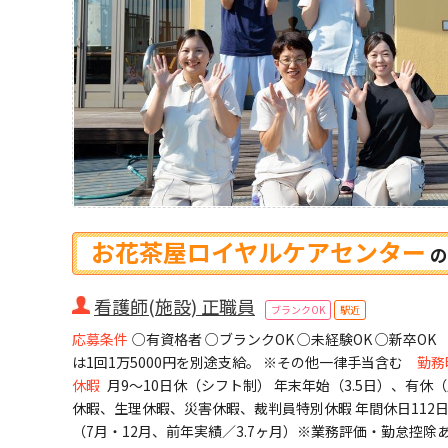
お花茶屋ロイヤルケアセンター
の
看護師(施設) 正職員
ブランクOK
駅近
応募条件
○有資格者 ○ブランクOK ○未経験OK ○新卒OK
は1回1万5000円を別途支給。 ※その他一律手当含む
勤務
休暇
月9～10日休（シフト制） 年末年始（3.5日）、有
休暇、生理休暇、災害休暇、裁判員特別休暇 年間休日112
（7月・12月、前年実績／3.7ヶ月）※業務評価・勤怠控除