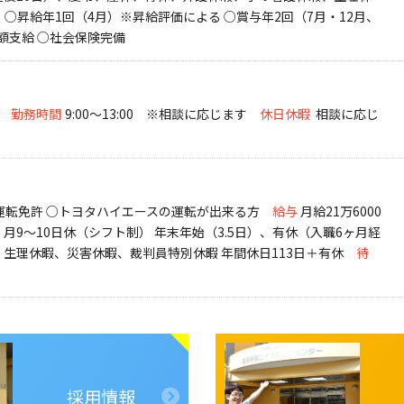
遇
○昇給年1回（4月）※昇給評価による ○賞与年2回（7月・12月、
額支給 ○社会保険完備
勤務時間
9:00～13:00 ※相談に応じます
休日休暇
相談に応じ
車運転免許 ○トヨタハイエースの運転が出来る方
給与
月給21万6000
月9～10日休（シフト制） 年末年始（3.5日）、有休（入職6ヶ月経
生理休暇、災害休暇、裁判員特別休暇 年間休日113日＋有休
待
採用情報