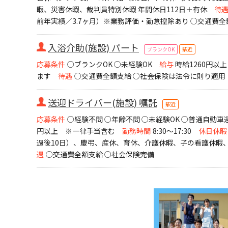
暇、災害休暇、裁判員特別休暇 年間休日112日＋有休
待
前年実績／3.7ヶ月）※業務評価・勤怠控除あり ○交通費全
入浴介助(施設) パート
ブランクOK
駅近
応募条件
○ブランクOK ○未経験OK
給与
時給1260円以上
ます
待遇
○交通費全額支給 ○社会保険は法令に則り適用
送迎ドライバー(施設) 嘱託
駅近
応募条件
○経験不問 ○年齢不問 ○未経験OK ○普通自動
円以上 ※一律手当含む
勤務時間
8:30～17:30
休日休暇
過後10日）、慶弔、産休、育休、介護休暇、子の看護休暇、
遇
○交通費全額支給 ○社会保険完備