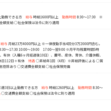
以上勤務できる方
給与
時給1600円以上
勤務時間
8:30～17:30 ※
全額支給 ○社会保険は法令に則り適用
給与
月給23万4000円以上 ※一律夜勤手当4回分3万2000円含む。
 8:30～17:30 10:00～19:00 17:00～翌9:00 ※月平均残業時間5時
日）、有休（入職6ヶ月経過後10日）、慶弔、産休、育休、介護休暇、
日112日＋有休
待遇
○昇給年1回（4月）※昇給評価による ○賞
勤怠控除あり ○交通費全額支給 ○社会保険完備
 ○週3日以上勤務できる方
給与
時給1260円以上
勤務時間
8:30～
遇
○交通費全額支給 ○社会保険は法令に則り適用