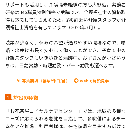
サポートも活用
し、介護職未経験の方も大歓迎。実務者
研修はIMS職員特別価格で
受講でき、介護福祉士の資格取
得も応援してもらえるため、
約8割近い介護スタッフが介
護福祉士資格を有しています（2023年7月）。
残業が少なく、休みの希望が通りやすい職場なので、結
婚・出産後も長く
安心して働くことができ、子育て中の
介護スタッフもいきいきと活躍中。
お子さんが小さいう
ちは、日勤常勤・時短勤務・パート勤務も選べます。
募集要項（給与/休日/他）
Webで施設見学
施設の特徴
「お花茶屋ロイヤルケアセンター」では、地域の多様な
ニーズに応えられる
老健を目指して、多職種によるチー
ムケアを推進。利用者様は、在宅復帰を
目指す方だけで