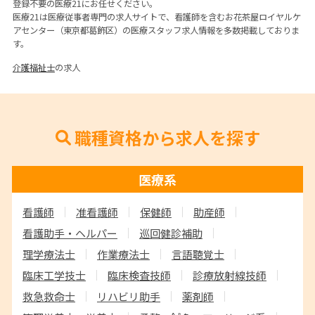
登録不要の医療21にお任せください。
医療21は医療従事者専門の求人サイトで、看護師を含むお花茶屋ロイヤルケ
アセンター（東京都葛飾区）の医療スタッフ求人情報を多数掲載しておりま
す。
介護福祉士
の求人
職種資格から求人を探す
医療系
看護師
准看護師
保健師
助産師
看護助手・ヘルパー
巡回健診補助
理学療法士
作業療法士
言語聴覚士
臨床工学技士
臨床検査技師
診療放射線技師
救急救命士
リハビリ助手
薬剤師