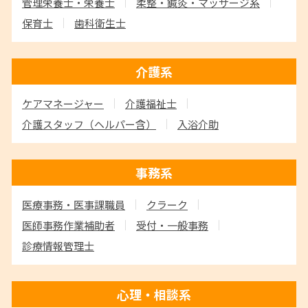
管理栄養士・栄養士
柔整・鍼灸・マッサージ系
保育士
歯科衛生士
介護系
ケアマネージャー
介護福祉士
介護スタッフ
（ヘルパー含）
入浴介助
事務系
医療事務・医事課職員
クラーク
医師事務作業補助者
受付・一般事務
診療情報管理士
心理・相談系