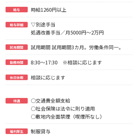
時給1260円以上
給与
▽別途手当
給与詳細
処遇改善手当／月5000円～2万円
試用期間 試用期間3カ月。労働条件同一。
試用期間
8:30～17:30 ※相談に応じます
勤務時間
相談に応じます
休日休暇
○交通費全額支給
待遇
○社会保険は法令に則り適用
○敷地内全面禁煙（喫煙所なし）
制服貸与
福利厚生