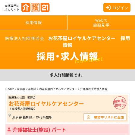
介護専門の
ログイン
求人サイト
Webで
採用情報
施設見学
お花茶屋ロイヤルケアセンター 採用
医療法人社団 明芳会
情報
採用・求人情報
recruitment
求人詳細情報です。
HOME
>
東京都
>
葛飾区
>
お花茶屋ロイヤルケアセンター
>
介護福祉士の求人情報
医療法人社団 明芳会
お花茶屋ロイヤルケアセンター
（ 介護老人保健施設 ）
東京都 葛飾区／お花茶屋駅
検討中リストに追加
介護福祉士(施設) パート