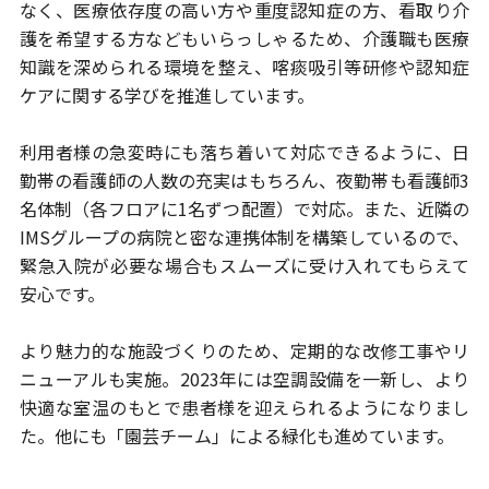
なく、医療依存度の高い方や重度認知症の方、看取り介
護を
希望する方などもいらっしゃるため、介護職も医療
知識を深められる環境を
整え、喀痰吸引等研修や認知症
ケアに関する学びを推進しています。
利用者様の急変時にも落ち着いて対応できるように、日
勤帯の看護師の人数の
充実はもちろん、夜勤帯も看護師3
名体制（各フロアに1名ずつ配置）で対応。
また、近隣の
IMSグループの病院と密な連携体制を構築しているので、
緊急入院が必要な場合もスムーズに受け入れてもらえて
安心です。
より魅力的な施設づくりのため、定期的な改修工事やリ
ニューアルも実施。
2023年には空調設備を一新し、より
快適な室温のもとで患者様を迎えられる
ようになりまし
た。他にも「園芸チーム」による緑化も進めています。