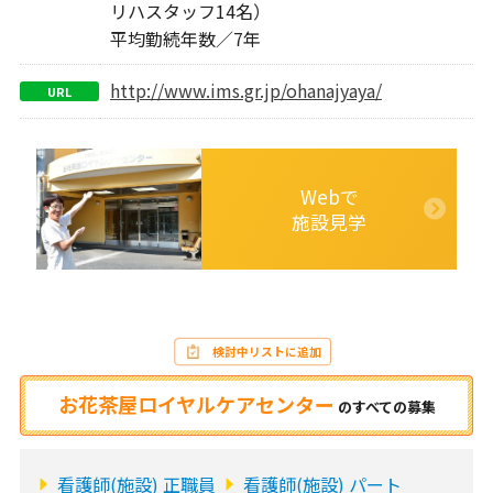
リハスタッフ14名）
平均勤続年数／7年
http://www.ims.gr.jp/ohanajyaya/
URL
Webで
施設見学
検討中リストに追加
お花茶屋ロイヤルケアセンター
の
すべての募集
看護師(施設) 正職員
看護師(施設) パート