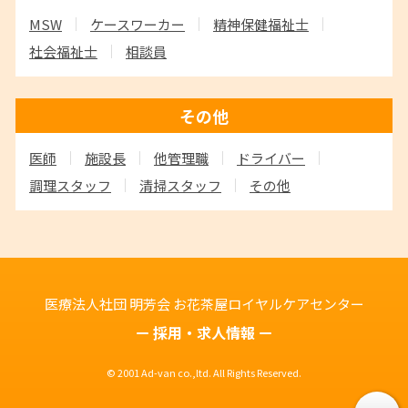
MSW
ケースワーカー
精神保健福祉士
社会福祉士
相談員
その他
医師
施設長
他管理職
ドライバー
調理スタッフ
清掃スタッフ
その他
医療法人社団 明芳会
お花茶屋ロイヤルケアセンター
採用・求人情報
© 2001 Ad-van co.,ltd. All Rights Reserved.