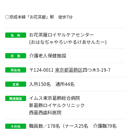
○京成本線「お花茶屋」駅 徒歩7分
お花茶屋ロイヤルケアセンター
名 称
(おはなぢゃやろいやるけあせんたー)
介護老人保健施設
形 態
〒124-0011
東京都
葛飾区
四つ木5-19-7
所在地
入所150名 通所44名
定員
イムス東京葛飾総合病院
関連施設
新葛飾ロイヤルクリニック
西葛西歯科医院
職員数／178名（ナース25名 介護職79名
その他