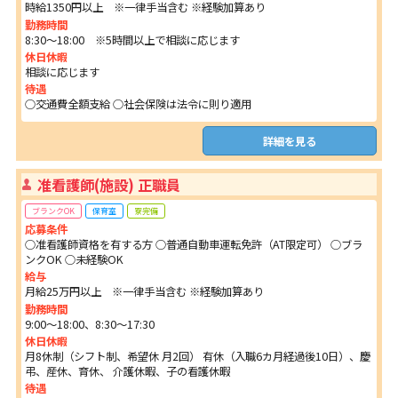
時給1350円以上 ※一律手当含む ※経験加算あり
勤務時間
8:30～18:00 ※5時間以上で相談に応じます
休日休暇
相談に応じます
待遇
○交通費全額支給 ○社会保険は法令に則り適用
詳細を見る
准看護師(施設) 正職員
ブランクOK
保育室
寮完備
応募条件
○准看護師資格を有する方 ○普通自動車運転免許（AT限定可） ○ブラ
ンクOK ○未経験OK
給与
月給25万円以上 ※一律手当含む ※経験加算あり
勤務時間
9:00～18:00、8:30～17:30
休日休暇
月8休制（シフト制、希望休 月2回） 有休（入職6カ月経過後10日）、慶
弔、産休、育休、 介護休暇、子の看護休暇
待遇