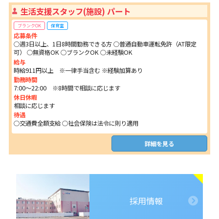
生活支援スタッフ(施設) パート
ブランクOK
保育室
応募条件
○週3日以上、1日8時間勤務できる方 ○普通自動車運転免許（AT限定
可） ○無資格OK ○ブランクOK ○未経験OK
給与
時給911円以上 ※一律手当含む ※経験加算あり
勤務時間
7:00～22:00 ※8時間で相談に応じます
休日休暇
相談に応じます
待遇
○交通費全額支給 ○社会保険は法令に則り適用
詳細を見る
採用情報