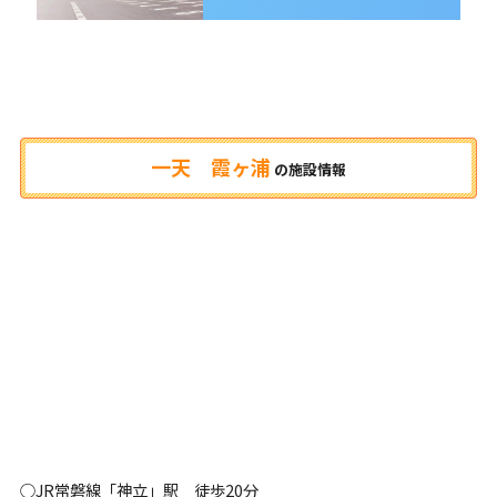
一天 霞ヶ浦
の
施設情報
○JR常磐線「神立」駅 徒歩20分