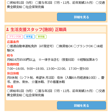
○昇給年1回（9月） ○賞与年2回（7月・12月、前年実績2カ月） ○交通
費全額支給 ○社会保険完備
詳細を見る
生活支援スタッフ(施設) 正職員
ブランクOK
保育室
寮完備
応募条件
○普通自動車運転免許（AT限定可） ○無資格OK ○ブランクOK ○未経
験OK
給与
月給16万8500円以上 ※一律手当含む（夜勤5回） ※経験加算あり
勤務時間
7:00～16:00、9:00～18:00、13:00～22:00、 17:30～翌9:00
休日休暇
月8休制（シフト制、希望休 月2回） 有休（入職6カ月経過後10日）、慶
弔、産休、育休、 介護休暇、子の看護休暇
待遇
○昇給年1回（9月） ○賞与年2回（7月・12月、前年実績2カ月） ○交通
費全額支給 ○社会保険完備
詳細を見る