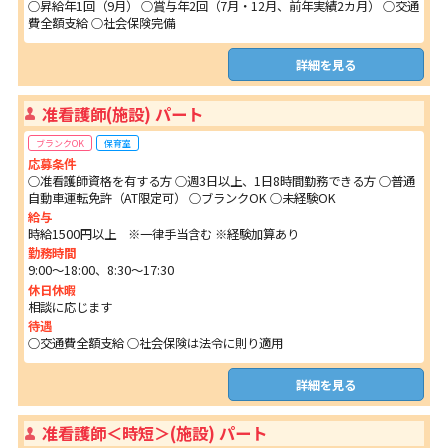
○昇給年1回（9月） ○賞与年2回（7月・12月、前年実績2カ月） ○交通
費全額支給 ○社会保険完備
詳細を見る
准看護師(施設) パート
ブランクOK
保育室
応募条件
○准看護師資格を有する方 ○週3日以上、1日8時間勤務できる方 ○普通
自動車運転免許（AT限定可） ○ブランクOK ○未経験OK
給与
時給1500円以上 ※一律手当含む ※経験加算あり
勤務時間
9:00～18:00、8:30～17:30
休日休暇
相談に応じます
待遇
○交通費全額支給 ○社会保険は法令に則り適用
詳細を見る
准看護師＜時短＞(施設) パート