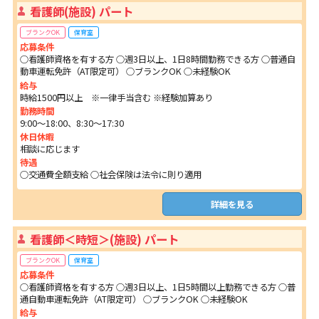
看護師(施設) パート
ブランクOK
保育室
応募条件
○看護師資格を有する方 ○週3日以上、1日8時間勤務できる方 ○普通自
動車運転免許（AT限定可） ○ブランクOK ○未経験OK
給与
時給1500円以上 ※一律手当含む ※経験加算あり
勤務時間
9:00～18:00、8:30～17:30
休日休暇
相談に応じます
待遇
○交通費全額支給 ○社会保険は法令に則り適用
詳細を見る
看護師＜時短＞(施設) パート
ブランクOK
保育室
応募条件
○看護師資格を有する方 ○週3日以上、1日5時間以上勤務できる方 ○普
通自動車運転免許（AT限定可） ○ブランクOK ○未経験OK
給与