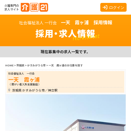
介護専門の
ログイン
求人サイト
一天 霞ヶ浦 採用情報
社会福祉法人 一行会
採用・求人情報
recruitment
現在募集中の求人一覧です。
HOME
>
茨城県
>
かすみがうら市
>
一天 霞ヶ浦のお仕事を探す
社会福祉法人 一行会
一天 霞ヶ浦
（ 障がい者入所支援施設 ）
茨城県 かすみがうら市／神立駅