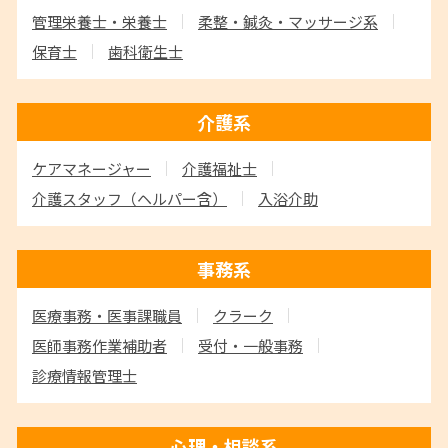
管理栄養士・栄養士
柔整・鍼灸・マッサージ系
保育士
歯科衛生士
介護系
ケアマネージャー
介護福祉士
介護スタッフ
（ヘルパー含）
入浴介助
事務系
医療事務・医事課職員
クラーク
医師事務作業補助者
受付・一般事務
診療情報管理士
心理・相談系