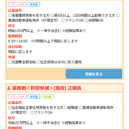
ブランクOK
保育室
応募条件
○准看護師資格を有する方 ○週3日以上、1日5時間以上勤務できる方 ○
普通自動車運転免許（AT限定可） ○ブランクOK ○未経験OK
給与
時給1350円以上 ※一律手当含む ※経験加算あり
勤務時間
8:30～18:00 ※5時間以上で相談に応じます
休日休暇
相談に応じます
待遇
○交通費全額支給 ○社会保険は法令に則り適用
詳細を見る
事務職＜幹部候補＞(施設) 正職員
ブランクOK
保育室
寮完備
応募条件
○社会福祉主事任用資格を有する方 ○経験者 ○普通自動車運転免許
（AT限定可） ○ブランクOK
給与
月給25万円以上 ※一律手当含む ※経験加算あり
勤務時間