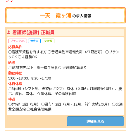
一天 霞ヶ浦
の
求人情報
看護師(施設) 正職員
ブランクOK
保育室
寮完備
応募条件
○看護師資格を有する方 ○普通自動車運転免許（AT限定可） ○ブラン
クOK ○未経験OK
給与
月給25万円以上 ※一律手当含む ※経験加算あり
勤務時間
9:00～18:00、8:30～17:30
休日休暇
月8休制（シフト制、希望休 月2回） 有休（入職6カ月経過後10日）、慶
弔、産休、育休、 介護休暇、子の看護休暇
待遇
○昇給年1回（9月） ○賞与年2回（7月・12月、前年実績2カ月） ○交通
費全額支給 ○社会保険完備
詳細を見る