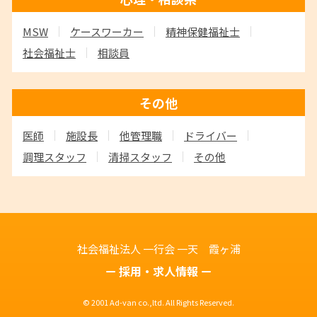
MSW
ケースワーカー
精神保健福祉士
社会福祉士
相談員
その他
医師
施設長
他管理職
ドライバー
調理スタッフ
清掃スタッフ
その他
社会福祉法人 一行会
一天 霞ヶ浦
採用・求人情報
© 2001 Ad-van co.,ltd. All Rights Reserved.