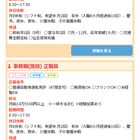
8:30～17:30
休日休暇
月8休制（シフト制、希望休 月2回） 有休（入職6カ月経過後10日）、慶
弔、産休、育休、 介護休暇、子の看護休暇
待遇
○昇給年1回（9月） ○賞与年2回（7月・12月、前年実績2カ月） ○交通
費全額支給 ○社会保険完備
詳細を見る
事務職(施設) 正職員
ブランクOK
保育室
寮完備
応募条件
○普通自動車運転免許（AT限定可） ○無資格OK ○ブランクOK ○未経
験OK
給与
月給14万5500円以上 ※一律手当含む ※経験加算あり
勤務時間
8:30～17:30
休日休暇
月8休制（シフト制、希望休 月2回） 有休（入職6カ月経過後10日）、慶
弔、産休、育休、 介護休暇、子の看護休暇
待遇