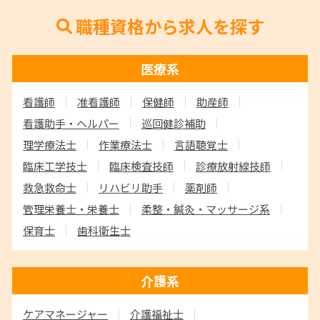
職種資格から求人を探す
医療系
看護師
准看護師
保健師
助産師
看護助手・ヘルパー
巡回健診補助
理学療法士
作業療法士
言語聴覚士
臨床工学技士
臨床検査技師
診療放射線技師
救急救命士
リハビリ助手
薬剤師
管理栄養士・栄養士
柔整・鍼灸・マッサージ系
保育士
歯科衛生士
介護系
ケアマネージャー
介護福祉士