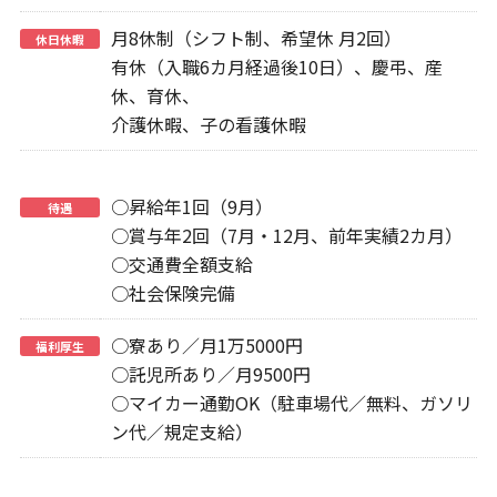
月8休制（シフト制、希望休 月2回）
休日休暇
有休（入職6カ月経過後10日）、慶弔、産
休、育休、
介護休暇、子の看護休暇
○昇給年1回（9月）
待遇
○賞与年2回（7月・12月、前年実績2カ月）
○交通費全額支給
○社会保険完備
○寮あり／月1万5000円
福利厚生
○託児所あり／月9500円
○マイカー通勤OK（駐車場代／無料、ガソリ
ン代／規定支給）