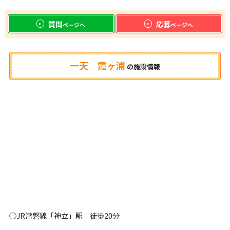
質問
応募
ページへ
ページへ
一天 霞ヶ浦
の
施設情報
○JR常磐線「神立」駅 徒歩20分