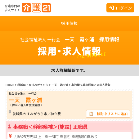
介護専門の
ログイン
求人サイト
採用情報
一天 霞ヶ浦 採用情報
社会福祉法人 一行会
採用・求人情報
recruitment
求人詳細情報です。
HOME
>
茨城県
>
かすみがうら市
>
一天 霞ヶ浦
>
事務職＜幹部候補＞の求人情報
社会福祉法人 一行会
一天 霞ヶ浦
（ 障がい者入所支援施設 ）
茨城県 かすみがうら市／神立駅
検討中リストに追加
事務職＜幹部候補＞(施設) 正職員
月給25万円以上 ※一律手当含む ※経験加算あり