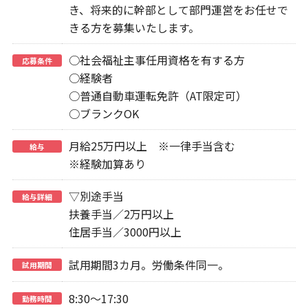
き、将来的に幹部として部門運営をお任せで
きる方を募集いたします。
○社会福祉主事任用資格を有する方
応募条件
○経験者
○普通自動車運転免許（AT限定可）
○ブランクOK
月給25万円以上 ※一律手当含む
給与
※経験加算あり
▽別途手当
給与詳細
扶養手当／2万円以上
住居手当／3000円以上
試用期間3カ月。労働条件同一。
試用期間
8:30～17:30
勤務時間