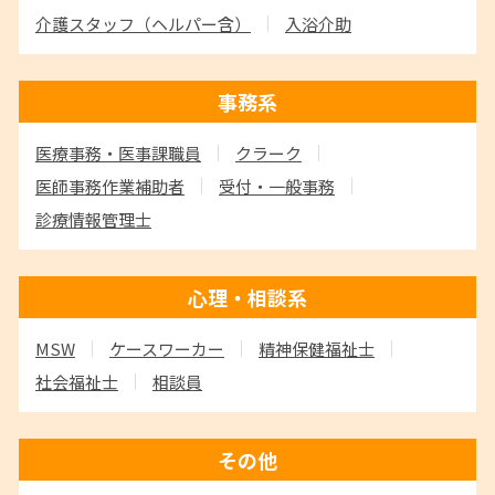
介護スタッフ
（ヘルパー含）
入浴介助
事務系
医療事務・医事課職員
クラーク
医師事務作業補助者
受付・一般事務
診療情報管理士
心理・相談系
MSW
ケースワーカー
精神保健福祉士
社会福祉士
相談員
その他