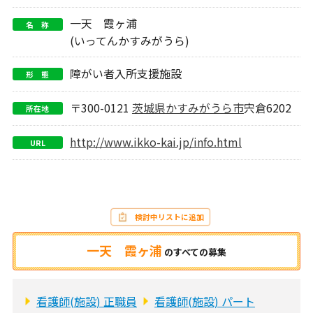
一天 霞ヶ浦
名 称
(いってんかすみがうら)
障がい者入所支援施設
形 態
〒300-0121
茨城県
かすみがうら市
宍倉6202
所在地
http://www.ikko-kai.jp/info.html
URL
検討中リストに追加
一天 霞ヶ浦
の
すべての募集
看護師(施設) 正職員
看護師(施設) パート